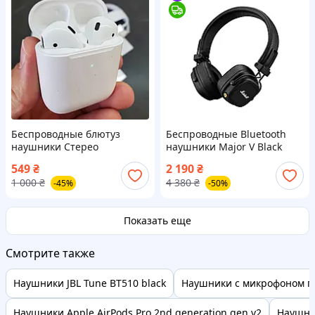
Беспроводные блютуз
Беспроводные Bluetooth
наушники Стерео
наушники Major V Black
Гарнитура Hoco EW02 Plus
549
₴
2 190
₴
1 000
₴
4 380
₴
-45%
-50%
Показать еще
Смотрите также
Наушники JBL Tune BT510 black
Наушники с микрофоном пр
Наушники Apple AirPods Pro 2nd generation gen v2
Наушник