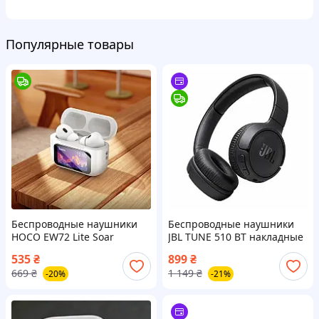
Популярные товары
Беспроводные наушники
Беспроводные наушники
HOCO EW72 Lite Soar
JBL TUNE 510 BT накладные
сенсорный LED дисплей
для музики Bluetooth для
535
₴
899
₴
Bluetooth 6942007651004
Телефона ПК (Aнaлoг)
669
₴
1 149
₴
-20%
-21%