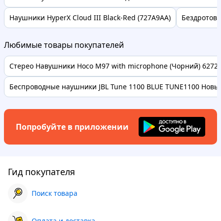
Наушники HyperX Cloud III Black-Red (727A9AA)
Бездротові 
Любимые товары покупателей
Стерео Навушники Hoco M97 with microphone (Чорний) 62728 
Беспроводные наушники JBL Tune 1100 BLUE TUNE1100 Новые
Попробуйте в приложении
Гид покупателя
Поиск товара
Оплата и доставка