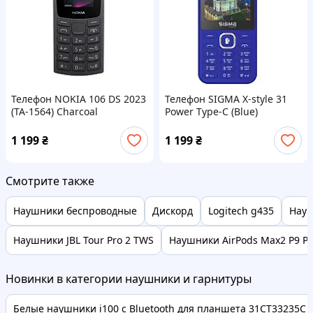
Телефон NOKIA 106 DS 2023
Телефон SIGMA X-style 31
(TA-1564) Charcoal
Power Type-C (Blue)
1 199
₴
1 199
₴
Смотрите также
Наушники беспроводные
Дискорд
Logitech g435
Науш
Наушники JBL Tour Pro 2 TWS
Наушники AirPods Max2 P9 Pro
Новинки в категории наушники и гарнитуры
Белые наушники i100 с Bluetooth для планшета 31CT33235C