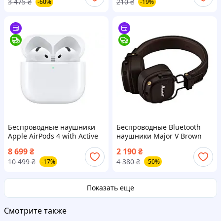
3 475
₴
210
₴
-60%
-19%
2 кабель Type-C Lightning +
чехол
Беспроводные наушники
Беспроводные Bluetooth
Apple AirPods 4 with Active
наушники Major V Brown
Noise Cancellation White
8 699
₴
2 190
₴
(MXP93)
10 499
₴
4 380
₴
-17%
-50%
Показать еще
Смотрите также