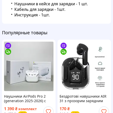
Наушники в кейсе для зарядки - 1 шт.
Кабель для зарядки - 1шт.
Инструкция - 1шт.
Популярные товары
Наушники AirPods Pro 2
Бездротові навушники AIR
(generation 2025-2026) с
31 з прозорим зарядним
шумоподавлением ANC
кейсом, вакуумні bluetooth
1 390
₴
170
₴
комплект
беспроводные аирподс про
5.3, колір чорний