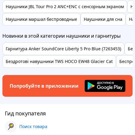
Наушники JBL Tour Pro 2 ANC+ENC с сенсорным экраном
Н
Наушники маршал беспроводные
Наушники для сна
На
Новинки в этой категории наушники и гарнитуры
Гарнитура Anker SoundСore Liberty 5 Pro Blue (7263453)
Бес
Бездротові навушники TWS HOCO EW48 Glacier Cat
Беспро
Попробуйте в приложении
Гид покупателя
Поиск товара