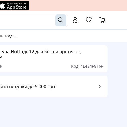
огулок, 4E484P816P
ура ИнПодс 12 для бега и прогулок,
P
ый
Код:
4E484P816P
ита покупки до 5 000 грн