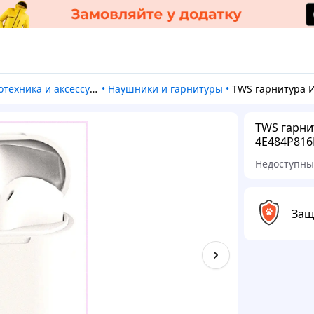
отехника и аксессуары
•
Наушники и гарнитуры
•
TWS гарнитура ИнПодс 12 для бега и пр
TWS гарнит
4E484P816
Недоступн
Защ