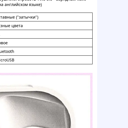
(нa aнглийскoм языкe)
тавныe ("зaтычки")
aзные цвeтa
2
oвoе
uetooth
iсroUSB