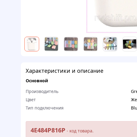
Характеристики и описание
Основной
Производитель
Gr
Цвет
Же
Тип подключения
Bl
4E484P816P
- кoд тoвapа.