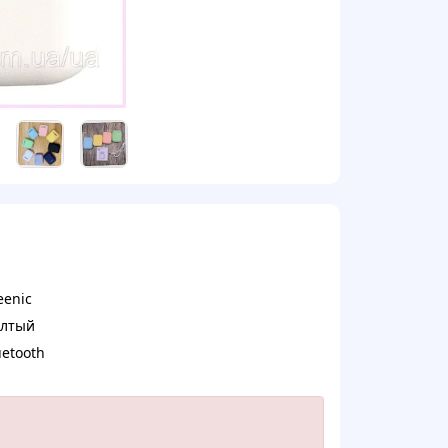
eenic
лтый
uetooth