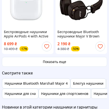
Беспроводные наушники
Беспроводные Bluetooth
Apple AirPods 4 with Active
наушники Major V Brown
Noise Cancellation White
8 699
₴
2 190
₴
(MXP93)
10 499
₴
4 380
₴
-17%
-50%
Показать еще
Смотрите также
Наушники Bluetooth Marshall Major 4
Блютуз наушники
Наушники для сна
Наушники для спортсменов
Наушник
Новинки в этой категории наушники и гарнитуры