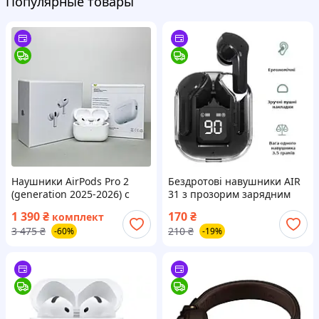
Популярные товары
Наушники AirPods Pro 2
Бездротові навушники AIR
(generation 2025-2026) с
31 з прозорим зарядним
шумоподавлением ANC
кейсом, вакуумні bluetooth
1 390
₴
170
₴
комплект
беспроводные аирподс про
5.3, колір чорний
3 475
₴
210
₴
-60%
-19%
2 кабель Type-C Lightning +
чехол