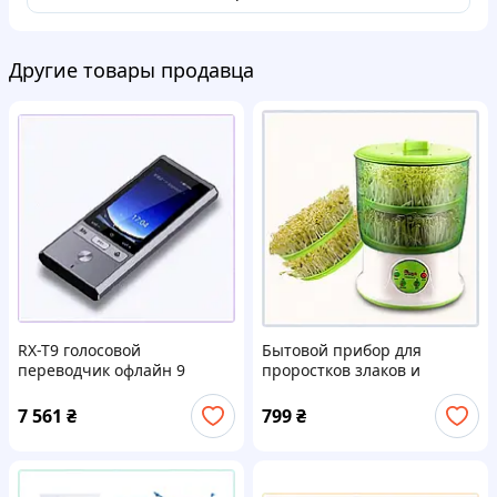
Другие товары продавца
RX-T9 голосовой
Бытовой прибор для
переводчик офлайн 9
проростков злаков и
языков, 16C141A13
бобовых культур, A858133B4
7 561
₴
799
₴