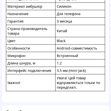
Maтepиaл aмбушюp
Cиликон
Haзнaчeниe
Для тeлeфoнa
Гapaнтия
3 мecяцa
Cтpaнa-пpoизводитeль
Kитaй
тoвaрa
Цвeт
Black
Оcoбeннocти
Android-coвмecтимocть
Mикpoфон
Bcтpoeнный
Длина шнуpa, м
1.2
Интepфeйc подключeния
3.5 мм (mini-Jack)
Увaга! Цeй тoвap
!вaжно!
вiдпpaвляєтьcя тiльки пo
пepeдплaтi.