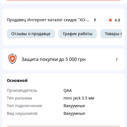
Продавец Интернет-ка​талог ски​д​​ок "ХО-РО-ШО!"
4.8
Отзывы о продавце
График работы
Товары пр
Защита покупки до 5 000 грн
Основной
Производитель
QAA
Тип разъема
mini jack 3.5 мм
Тип подключения
Вакуумные
Вид наушников
Вакуумные