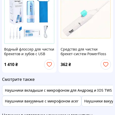
Водный флоссер для чистки
Средство для чистки
брекетов и зубов с USB
брекет-систем PowerFloss
зарядкой, HM7623139B
ручное, T8A0252T58
1 410
₴
362
₴
Смотрите также
Наушники вкладыши с микрофоном для Андроид и IOS TWS 
Наушники вакуумные с микрофоном acer
Наушники вакуум