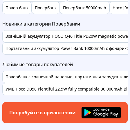
Повер банк
Повербанк
Повербанк 50000mah
Hoco J9
Новинки в категории Повербанки
Зовнішній акумулятор HOCO Q46 Title PD20W magnetic power 
Портативный аккумулятор Power Bank 10000mAh с фонариком 
Любимые товары покупателей
Повербанк с солнечной панелью, портативная зарядка телефо
УМБ Hoco DB58 Plentiful 22.5W fully compatible 30 000mAh Bl..
Попробуйте в приложении