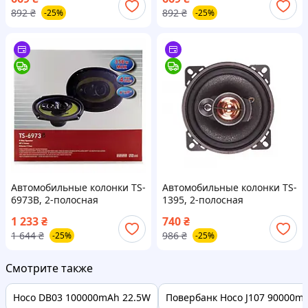
Вт, 10 см
Вт, 10 см
892
₴
892
₴
-25%
-25%
Автомобильные колонки TS-
Автомобильные колонки TS-
6973B, 2-полосная
1395, 2-полосная
коаксиальная акустика, 350
коаксиальная акустика, 600
1 233
₴
740
₴
Вт, 6×9"
Вт, 13 см
1 644
₴
986
₴
-25%
-25%
Смотрите также
Hoco DB03 100000mAh 22.5W
Повербанк Hoco J107 90000m