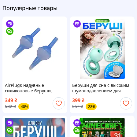
Популярные товары
AirPlugs надувные
Беруши для сна с высоким
силиконовые беруши,
шумоподавлением для
синие
ушей силиконовые
349
₴
399
₴
анатомические с футляром
582
₴
557
₴
-40%
-28%
3 размера SE10 Green