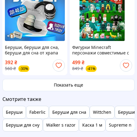
Беруши, беруши для сна,
Фигурки Minecraft
беруши для сна от храпа
персонажи совместимые с
Hechpro черные (2940)
LEGO конструктор большой
392
₴
499
₴
набор 31 шт с оружием и
560
₴
849
₴
-30%
-41%
аксессуарами детям
Показать еще
Смотрите также
Беруши
Faberlic
Беруши для сна
Wittchen
Беруши 
Беруши для сну
Walker s razor
Каска 1 м
Supreme n