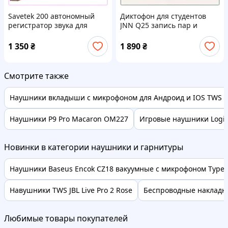
Savetek 200 автономный
Диктофон для студентов
регистратор звука для
JNN Q25 запись пар и
офиса 18994M14K
лекций M1439096P
1 350
₴
1 890
₴
Смотрите также
Наушники вкладыши с микрофоном для Андроид и IOS TWS 
Наушники P9 Pro Macaron OM227
Игровые наушники Logite
Новинки в категории наушники и гарнитуры
Наушники Baseus Encok CZ18 вакуумные с микрофоном Type-C 
Навушники TWS JBL Live Pro 2 Rose
Беспроводные накладны
Любимые товары покупателей