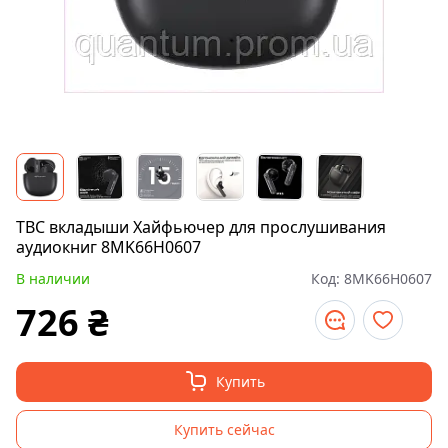
ТВС вкладыши Хайфьючер для прослушивания
аудиокниг 8MK66H0607
В наличии
Код:
8MK66H0607
726
₴
Купить
Купить сейчас