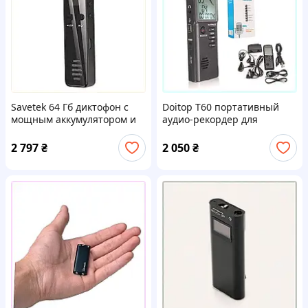
Savetek 64 Гб диктофон с
Doitop T60 портативный
мощным аккумулятором и
аудио-рекордер для
динамиком C8703A086M
ежедневных задач,
1H677637E
2 797
₴
2 050
₴