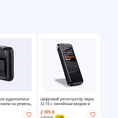
для аудиозаписи
Цифровой регистратор звука
ением на ремень,
32 Гб с линейным входом и
стерео 885M4972M
2 395
₴
2 828
₴
-15%