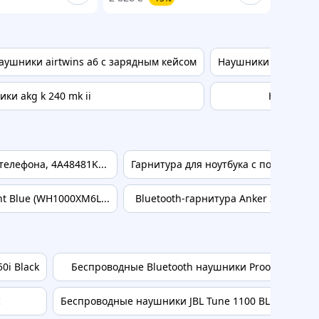
ушники airtwins a6 с зарядным кейсом
Наушники panasonic 
ки akg k 240 mk ii
Наушники
елефона, 4A48481K...
Гарнитура для ноутбука с подсветкой
 Blue (WH1000XM6L...
Bluetooth-гарнитура Anker SoundCore
0i Black
Беспроводные Bluetooth наушники Proove 70's Lege
c
Беспроводные наушники JBL Tune 1100 BLUE TUNE11