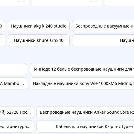
0
Наушники akg k 240 studio
Беспроводные вакуумные на
s
Наушники shure srh840
Наушни
ИнПодс 12 белые беспроводные наушники для т
7A Mambo ...
Накладные наушники Sony WH-1000XM6 Midnight
) 62728 Hoc...
Беспроводные наушники Anker SoundCore R5
о гарнитура...
Кабель для наушников Kz pin-c type-