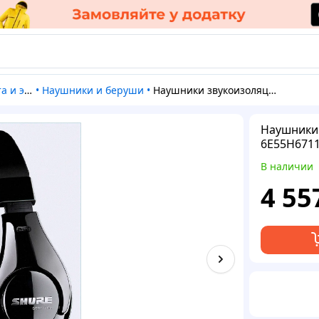
пировка
•
Наушники и беруши
•
Наушники звукоизоляционные Shure SRH240A, 6E55H6711
Наушники 
6E55H671
В наличии
4 55