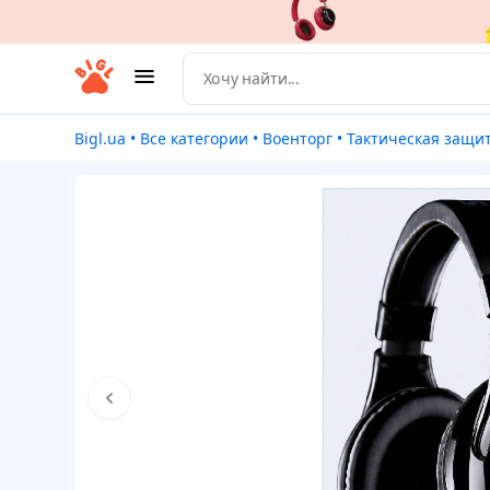
Bigl.ua
•
Все категории
•
Военторг
•
Тактическая защита и эки