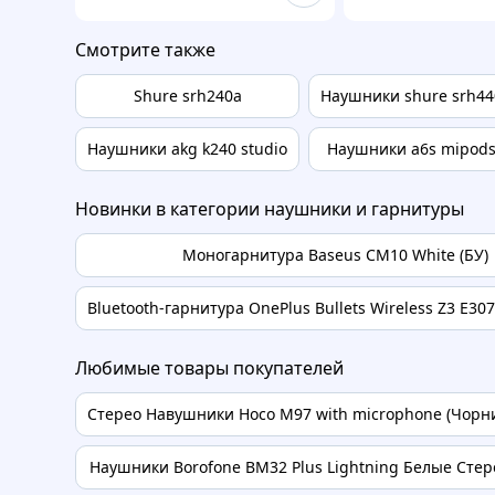
Смотрите также
Shure srh240a
Наушники shure srh44
Наушники akg k240 studio
Наушники a6s mipod
Новинки в категории наушники и гарнитуры
Моногарнитура Baseus CM10 White (БУ)
Bluetooth-гарнитура OnePlus Bullets Wireless Z3 E30
Любимые товары покупателей
Стерео Навушники Hoco M97 with microphone (Чорний
Наушники Borofone BM32 Plus Lightning Белые Стере