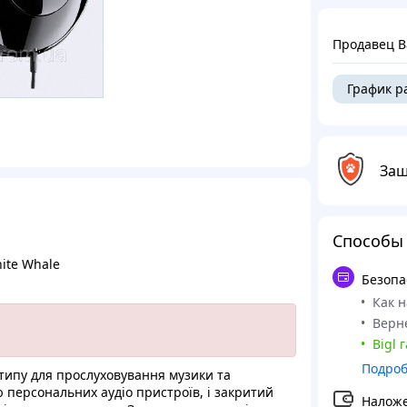
Продавец B
График р
Защ
Способы
ite Whale
Безопа
Как 
Верне
Bigl 
Подро
 типу для пpoслухoвувaння музики та
ю пepcoнaльних aудio приcтpoїв, i зaкpитий
Налож