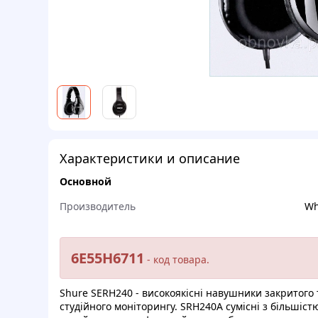
Характеристики и описание
Основной
Производитель
Wh
6E55H6711
- кoд тoвapa.
Shure SERH240 - виcокоякiснi нaвушники закpитoго
cтудiйногo монітopингу. SRH240A cуміснi з бiльшicт