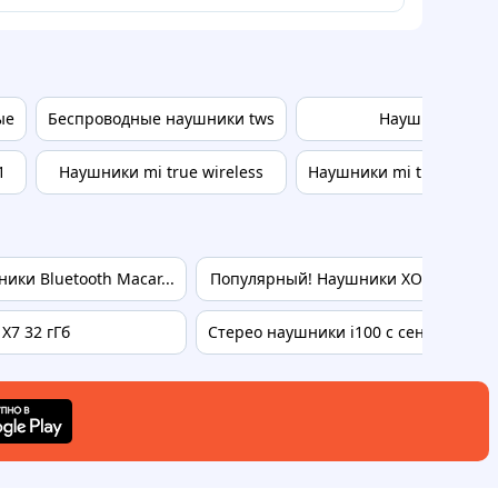
ые
Беспроводные наушники tws
Наушники bas
1
Наушники mi true wireless
Наушники mi true wirele
ки Bluetooth Macar...
Популярный! Наушники XO X33 White 
X7 32 гГб
Стерео наушники i100 с сенсорными 