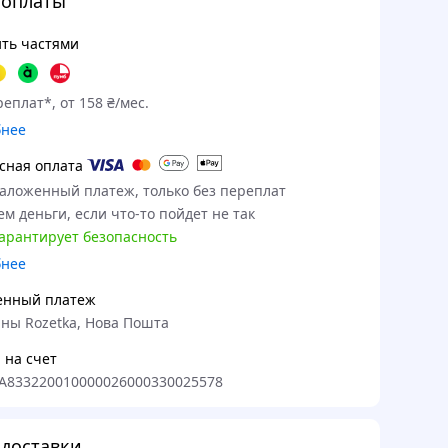
 оплаты
ть частями
еплат*, от 158 ₴/мес.
бнее
сная оплата
наложенный платеж, только без переплат
м деньги, если что-то пойдет не так
гарантирует безопасность
бнее
енный платеж
ны Rozetka, Нова Пошта
 на счет
A833220010000026000330025578
доставки