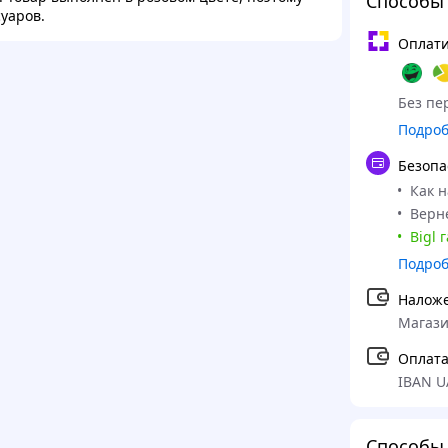
Способы
уаров.
Оплати
Без пер
Подро
Безопа
Как 
Верне
Bigl 
Подро
Налож
Магази
Оплата
IBAN U
Способы 