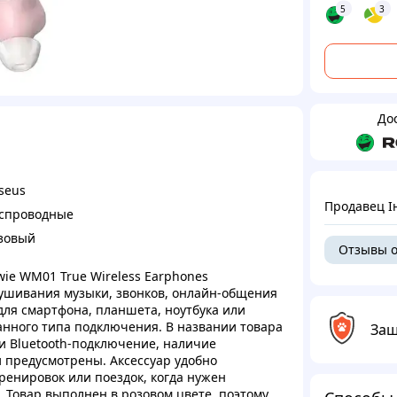
5
3
До
seus
Продавец І
спроводные
зовый
Отзывы о
e WM01 True Wireless Earphones
ушивания музыки, звонков, онлайн-общения
для смартфона, планшета, ноутбука или
занного типа подключения. В названии товара
Защ
и Bluetooth-подключение, наличие
и предусмотрены. Аксессуар удобно
тренировок или поездок, когда нужен
 Товар выполнен в розовом цвете, поэтому