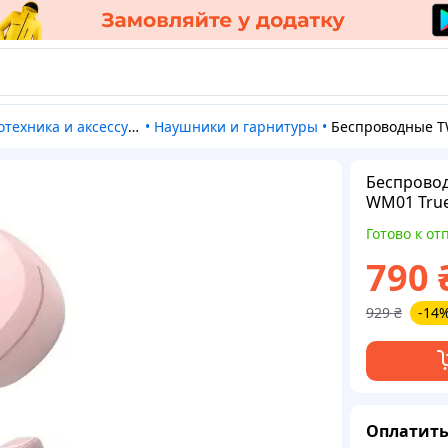
отехника и аксессуары
•
Наушники и гарнитуры
•
Беспроводные TWS наушники Наушники Baseus Bowie WM01 True Wireless 
Беспровод
WM01 True
Готово к от
790
929
₴
-14
Оплатить