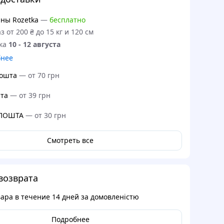
ны Rozetka
—
бесплатно
з от 200 ₴ до 15 кг и 120 см
ка
10 - 12 августа
бнее
ошта
—
от 70 грн
та
—
от 39 грн
 ПОШТА
—
от 30 грн
Смотреть все
возврата
вара в течение
14 дней
за домовленістю
Подробнее