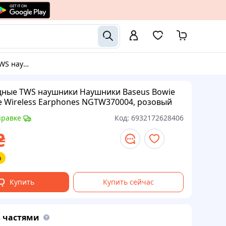
Earphones NGTW370004, розовый
ные TWS наушники Наушники Baseus Bowie
 Wireless Earphones NGTW370004, розовый
правке
Код:
6932172628406
₴
%
Купить
Купить сейчас
 частями