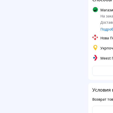
Магази
На зака
Достав
Подро
Нова П
Укрпоч
Meest
Условия 
Возврат то