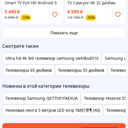
Smart TV Full HD Android 9
TV Самсунг 4K 32 дюйма
WiFi LED Смарт ТВ
Ultra HD LED TV WIFI
5 490
₴
6 590
₴
Android 13.0 Смарт ТВ
6 840
₴
13 180
₴
-19%
-50%
Гарантия
Показать еще
Смотрите также
Ultra hd 4k led телевизор samsung ue43ku6510
Samsung ue
Телевизоры 65 дюймов
Телевизоры 55 дюймов
Телевиз
Новинки в этой категории телевизоры
Телевизор Samsung QE77S91FAEXUA
Телевизор Hisense 55
Неоновая лента 5 метров LED strip 5M灯带¶ (40)
Телевизор