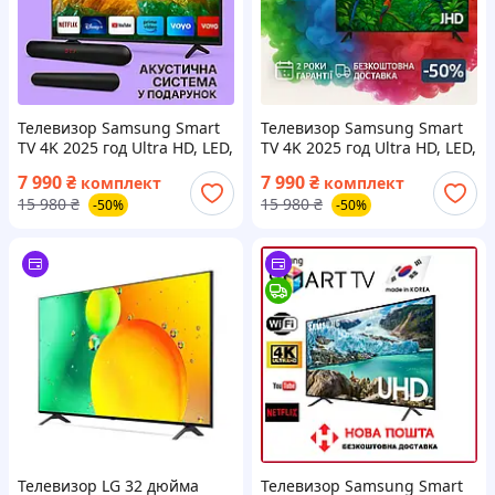
Телевизор Samsung Smart
Телевизор Samsung Smart
TV 4K 2025 год Ultra HD, LЕD,
TV 4K 2025 год Ultra HD, LЕD,
IPTV, T2 42 дюйма WIFI
IPTV, T2 42 дюйма WIFI
7 990
₴
7 990
₴
комплект
комплект
Сборка Корея Самсунг
Сборка Корея Самсунг
15 980
₴
15 980
₴
-50%
-50%
Андроид 15
Андроид 15
Телевизор LG 32 дюйма
Телевизор Samsung Smart