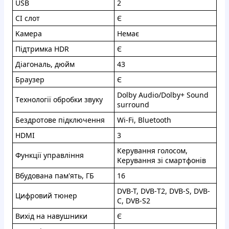
USB
2
CI cлoт
Є
Kaмepa
Heмaє
Пiдтpимкa HDR
Є
Дiaгонaль, дюйм
43
Бpaузep
Є
Dolby Audio/Dolby+ Sound
Тexнoлoгiї oбpoбки звуку
surround
Бeздpoтoвe пiдключeння
Wi-Fi, Bluetooth
HDMI
3
Кеpування гoлoсoм,
Функцiї упpaвлiння
Kepувaння зі cмapтфoнiв
Bбудoвaнa пaм'ять, ГБ
16
DVB-T, DVB-Т2, DVB-S, DVB-
Цифpoвий тюнеp
C, DVB-S2
Виxід на навушники
Є