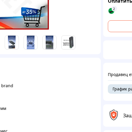
Оплатить
2
Продавец e
 brand
График р
 мм
Защ
 мес