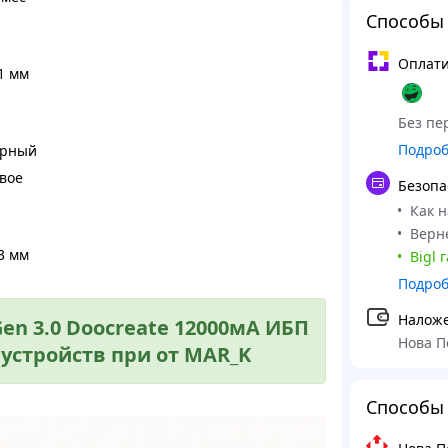
Способы
Оплати
1 мм
Без пер
Подро
рный
вое
Безопа
Как 
Верне
3 мм
Bigl 
Подро
Налож
en 3.0 Doocreate 12000мА ИБП
Нова П
 устройств при от MAR_K
Способы 