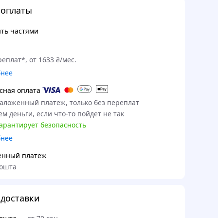
 оплаты
ть частями
еплат*, от 1633 ₴/мес.
бнее
сная оплата
наложенный платеж, только без переплат
м деньги, если что-то пойдет не так
гарантирует безопасность
бнее
енный платеж
ошта
доставки