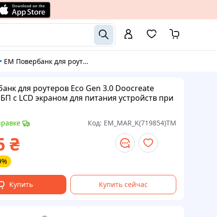
•
EM Повербанк для роутеров Eco Gen 3.0 Doocreate 12000мА ИБП с LCD экраном для питания устройств при от MAR_K
анк для роутеров Eco Gen 3.0 Doocreate
БП с LCD экраном для питания устройств при
правке
Код:
EM_MAR_K(719854)TM
6
₴
9%
Купить
Купить сейчас