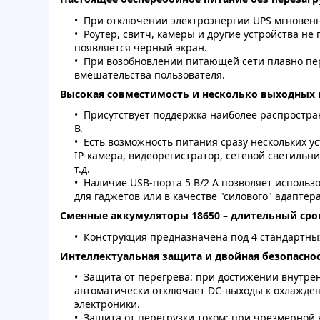
При отключении электроэнергии UPS мгновенно
Роутер, свитч, камеры и другие устройства не
появляется черный экран.
При возобновлении питающей сети плавно пер
вмешательства пользователя.
Высокая совместимость и несколько выходных
Присутствует поддержка наиболее распростране
В.
Есть возможность питания сразу нескольких ус
IP-камера, видеорегистратор, сетевой светильн
т.д.
Наличие USB-порта 5 В/2 А позволяет использ
для гаджетов или в качестве "силового" адаптера
Сменные аккумуляторы 18650 – длительный срок
Конструкция предназначена под 4 стандартных 
Интеллектуальная защита и двойная безопасно
Защита от перегрева: при достижении внутре
автоматически отключает DC-выходы к охлажде
электроники.
Защита от перегрузки током: при чрезмерной 