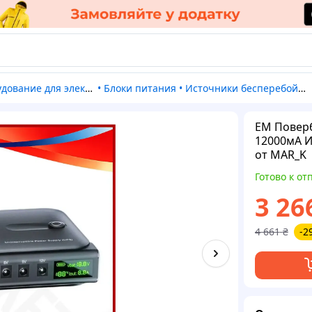
ование для электроснабжения
•
Блоки питания
•
Источники бесперебойного питания (ИБП)
EM Поверб
12000мА И
от MAR_K
Готово к от
3 26
4 661
₴
-2