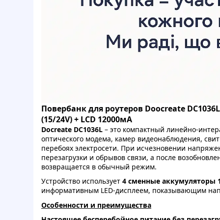
Повербанк для роутеров Doocreate DC1036L-
(15/24V) + LCD 12000мА
Docreate DC1036L
– это компактный линейно-интер
оптического модема, камер видеонаблюдения, свит
перебоях электросети. При исчезновении напряжен
перезагрузки и обрывов связи, а после возобновл
возвращается в обычный режим.
Устройство использует
4 сменные аккумуляторы 
информативным LED-дисплеем, показывающим напря
Особенности и преимущества
Настоящее бесперебойное питание без перезагр