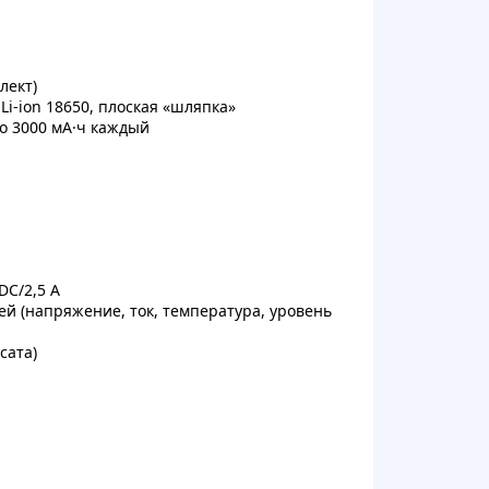
лект)
i-ion 18650, плоская «шляпка»
по 3000 мА·ч каждый
DC/2,5 А
й (напряжение, ток, температура, уровень
сата)