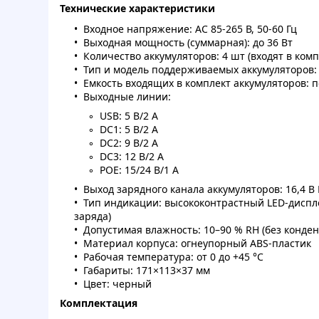
Технические характеристики
Входное напряжение: AC 85-265 В, 50-60 Гц
Выходная мощность (суммарная): до 36 Вт
Количество аккумуляторов: 4 шт (входят в комп
Тип и модель поддерживаемых аккумуляторов: L
Емкость входящих в комплект аккумуляторов: 
Выходные линии:
USB: 5 В/2 А
DC1: 5 В/2 А
DC2: 9 В/2 А
DC3: 12 В/2 А
POE: 15/24 В/1 А
Выход зарядного канала аккумуляторов: 16,4 В 
Тип индикации: высококонтрастный LED-диспле
заряда)
Допустимая влажность: 10–90 % RH (без конден
Материал корпуса: огнеупорный ABS-пластик
Рабочая температура: от 0 до +45 °C
Габариты: 171×113×37 мм
Цвет: черный
Комплектация