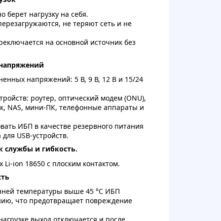
 берет нагрузку на себя.
 перезагружаются, не теряют сеть и не
еключается на основной источник без
 напряжений
нных напряжений: 5 В, 9 В, 12 В и 15/24
тройств: роутер, оптический модем (ONU),
ик, NAS, мини-ПК, телефонные аппараты и
овать ИБП в качестве резервного питания
 для USB-устройств.
 службы и гибкость.
Li-ion 18650 с плоским контактом.
сть
нней температуры выше 45 °C ИБП
нию, что предотвращает повреждение
нагрузке выход отключается и после