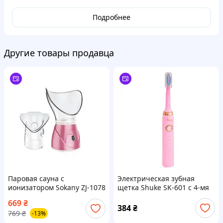
Подробнее
Другие товары продавца
Паровая сауна с
Электрическая зубная
ионизатором Sokany ZJ-1078
щетка Shuke SK-601 с 4-мя
для лица
насадками Розовая
669
₴
384
₴
769
₴
-13%