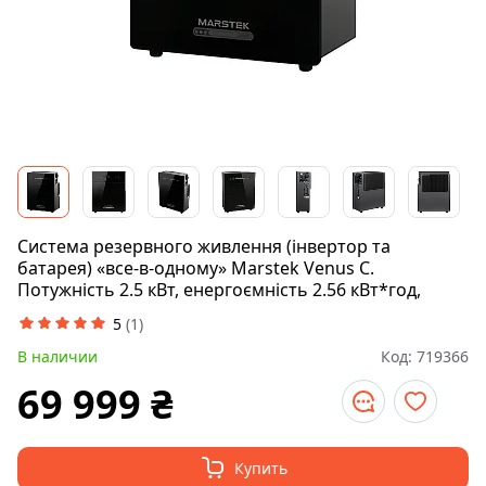
Система резервного живлення (інвертор та
батарея) «все-в-одному» Marstek Venus C.
Потужність 2.5 кВт, енергоємність 2.56 кВт*год,
5
(
1
)
В наличии
Код:
719366
69 999
₴
Купить