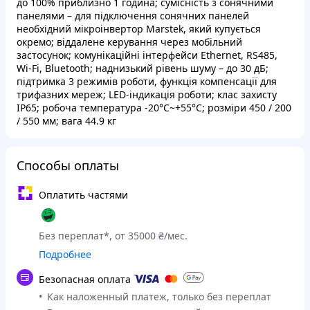
до 100% приблизно 1 година; сумісність з сонячними
панелями – для підключення сонячних панелей
необхідний мікроінвертор Marstek, який купується
окремо; віддалене керування через мобільний
застосунок; комунікаційні інтерфейси Ethernet, RS485,
Wi-Fi, Bluetooth; наднизький рівень шуму – до 30 дБ;
підтримка 3 режимів роботи, функція компенсації для
трифазних мереж; LED-індикація роботи; клас захисту
IP65; робоча температура -20°C~+55°C; розміри 450 / 200
/ 550 мм; вага 44.9 кг
Способы оплаты
Оплатить частями
Без переплат*, от 35000 ₴/мес.
Подробнее
Безопасная оплата
Как наложенный платеж, только без переплат