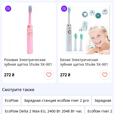
Розовая Электрическая
Белая Электрическая
зубная щетка Shuke SK-601
зубная щетка Shuke SK-601
аккумуляторная
аккумуляторная
ультразвуковая щетка для
ультразвуковая щетка для
272
₴
272
₴
зубов 3 насадки
зубов 3 насадки
Смотрите также
EcoFlow
Зарядная станция ecoflow river 2 pro
Зарядная с
EcoFlow Delta 2 Max-EU, 2400 Вт 2048 Вт час
Ecoflow river 2