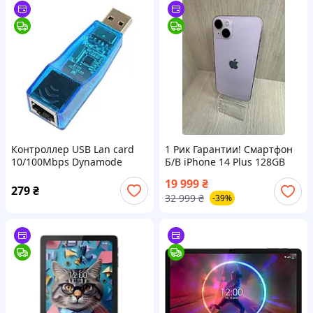
Контроллер USB Lan card
1 Рик Гарантии! Смартфон
10/100Mbps Dynamode
Б/В iPhone 14 Plus 128GB
Purple (Grade B) АКБ 100%
19 999
₴
279
₴
32 999
₴
-39%