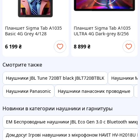
Планшет Sigma Tab A1035
Планшет Sigma Tab A1035
Basic 4G Grey 4/128
ULTRA 4G Dark-grey 8/256
6000mAh 1 год гарантии
8000mAh 1 год гарантии
6 199
₴
8 899
₴
Смотрите также
Наушники JBL Tune 720BT black JBLT720BTBLK
Наушники MA
Наушники Panasonic
Наушники панасоник проводные
Н
Новинки в категории наушники и гарнитуры
EM Беспроводные наушники JBL Eco Gen 3.0 с Bluetooth микро
Дом,досуг Ігрові навушники з мікрофоном HAVIT HV-H2018U Pl