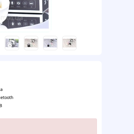
ra
uetooth
B