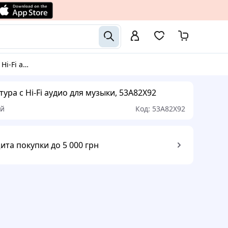
узыки, 53A82X92
ура с Hi-Fi аудио для музыки, 53A82X92
ый
Код:
53A82X92
ита покупки до 5 000 грн