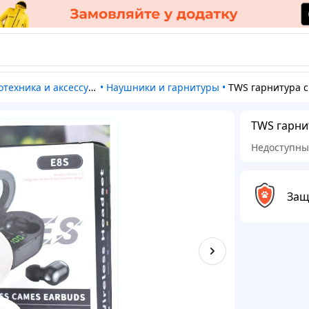
отехника и аксессуары
•
Наушники и гарнитуры
•
TWS гарнитура с Hi-Fi аудио для м
TWS гарнит
Недоступн
Защ