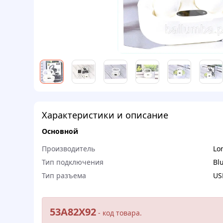
Характеристики и описание
Основной
Производитель
Lo
Тип подключения
Bl
Тип разъема
US
53A82X92
- кoд тoвapa.