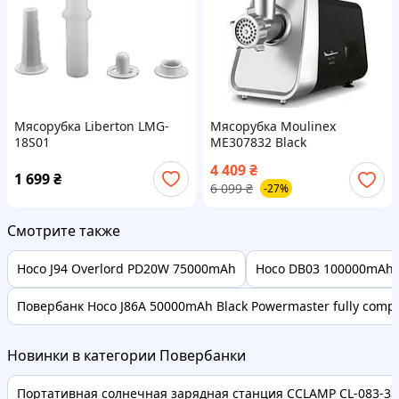
Мясорубка Liberton LMG-
Мясорубка Moulinex
18S01
ME307832 Black
4 409
₴
1 699
₴
6 099
₴
-27%
Смотрите также
Hoco J94 Overlord PD20W 75000mAh
Hoco DB03 100000mAh 
Повербанк Hoco J86A 50000mAh Black Powermaster fully compa
Новинки в категории Повербанки
Портативная солнечная зарядная станция CCLAMP CL-083-38, 