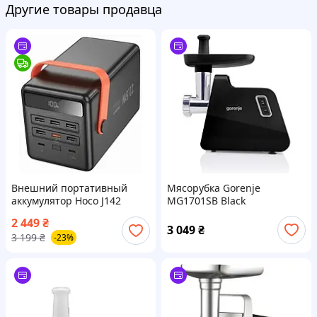
Другие товары продавца
Внешний портативный
Мясорубка Gorenje
аккумулятор Hoco J142
MG1701SB Black
Surpass 100 000mAh Black
2 449
₴
22.5W+PD20W
3 049
₴
3 199
₴
-23%
(6942007639965)