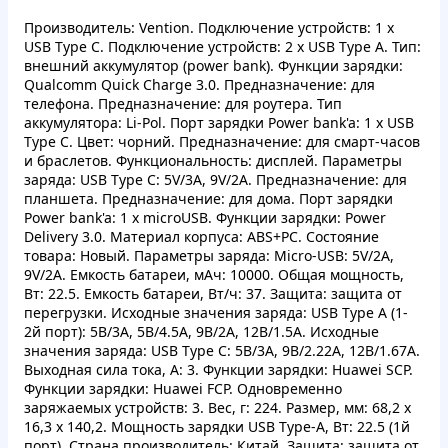
Производитель: Vention. Подключение устройств: 1 x
USB Type C. Подключение устройств: 2 x USB Type A. Тип:
внешний аккумулятор (power bank). Функции зарядки:
Qualcomm Quick Charge 3.0. Предназначение: для
телефона. Предназначение: для роутера. Тип
аккумулятора: Li-Pol. Порт зарядки Power bank'a: 1 x USB
Type C. Цвет: чорний. Предназначение: для смарт-часов
и браслетов. Функциональность: дисплей. Параметры
заряда: USB Type C: 5V/3A, 9V/2A. Предназначение: для
планшета. Предназначение: для дома. Порт зарядки
Power bank'a: 1 x microUSB. Функции зарядки: Power
Delivery 3.0. Материал корпуса: ABS+PC. Состояние
товара: Новый. Параметры заряда: Micro-USB: 5V/2A,
9V/2A. Емкость батареи, мАч: 10000. Общая мощность,
Вт: 22.5. Емкость батареи, Вт/ч: 37. Защита: защита от
перегрузки. Исходные значения заряда: USB Type A (1-
2й порт): 5В/3А, 5В/4.5А, 9В/2А, 12В/1.5А. Исходные
значения заряда: USB Type C: 5В/3А, 9В/2.22А, 12В/1.67А.
Выходная сила тока, А: 3. Функции зарядки: Huawei SCP.
Функции зарядки: Huawei FCP. Одновременно
заряжаемых устройств: 3. Вес, г: 224. Размер, мм: 68,2 x
16,3 x 140,2. Мощность зарядки USB Type-A, Вт: 22.5 (1й
порт). Страна производитель: Китай. Защита: защита от