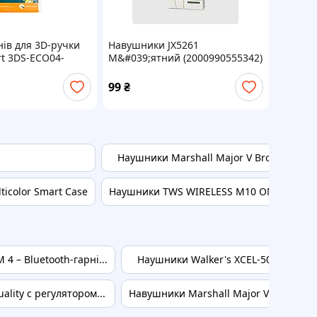
ів для 3D-ручки
Навушники JX5261
rt 3DS-ECO04-
М&#039;ятний (2000990555342)
4 шт. Жовтий
99
₴
Наушники Marshall Major V Brown
icolor Smart Case
Наушники TWS WIRELESS M10 OM227
 – Bluetooth-гарні...
Наушники Walker's XCEL-500 BT акт
lity с регулятором...
Навушники Marshall Major V Black (10