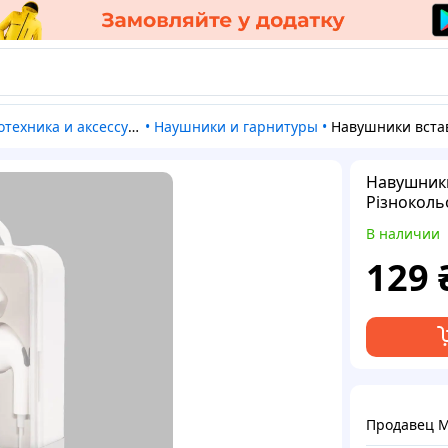
отехника и аксессуары
•
Наушники и гарнитуры
•
Навушники вставні ZHENGDADIANZI ZD5268 Різноколь
Навушники
Різноколь
В наличии
129
Продавец M