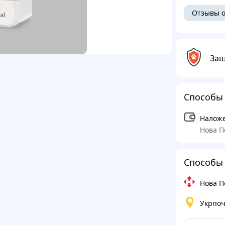
Отзывы о
Защ
Способы
Налож
Нова П
Способы 
Нова П
Укрпоч