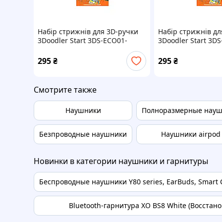
Набір стрижнів для 3D-ручки
Набір стрижнів дл
3Doodler Start 3DS-ECO01-
3Doodler Start 3D
WHITE-24 24 шт. Білий
GRAY-24 24 шт. Сі
295
₴
295
₴
Смотрите также
Наушники
Полноразмерные нау
Безпроводные наушники
Наушники airpod
Новинки в категории наушники и гарнитуры
Беспроводные наушники Y80 series, EarBuds, Smart C
Bluetooth-гарнитура XO BS8 White (Восстано