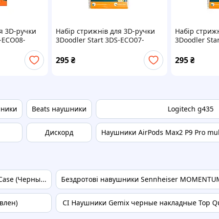
я 3D-ручки
Набір стрижнів для 3D-ручки
Набір стрижн
S-ECO08-
3Doodler Start 3DS-ECO07-
3Doodler Sta
рий
GREEN-24 24 шт. Зелений
YELLOW-24 2
295
₴
295
₴
шники
Beats наушники
Logitech g435
Дискорд
Наушники AirPods Max2 P9 Pro mult
ase (Черны...
Бездротові навушники Sennheiser MOMENTUM 4
влен)
CI Наушники Gemix черные накладные Top Qua