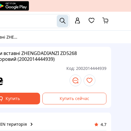
оровий (2002014444939)
 вставні ZHENGDADIANZI ZD5268
оровий (2002014444939)
Код:
2002014444939
₴
Купить
Купить сейчас
IN територія
4.7