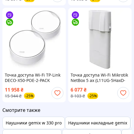
Точка доступа Wi-Fi TP-Link
Точка доступа Wi-Fi Mikrotik
DECO-X50-POE-2-PACK
NetBox 5 ax (L11UG-5HaxD-
NB)
11 958
₴
6 077
₴
15 944
₴
8 103
₴
-25%
-25%
Смотрите также
Наушники gemix w 330 pro
Наушники накладные gemix