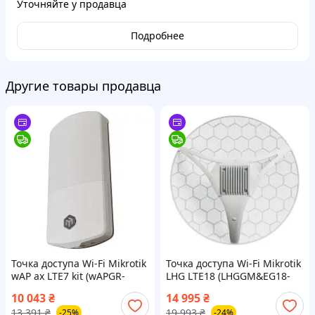
Уточняйте у продавца
Подробнее
Другие товары продавца
Точка доступа Wi-Fi Mikrotik
Точка доступа Wi-Fi Mikrotik
wAP ax LTE7 kit (wAPGR-
LHG LTE18 (LHGGM&EG18-
5HaxD2HaxD&R11e-LTE7)
EA)
10 043
₴
14 995
₴
13 391
₴
19 993
₴
-25%
-24%