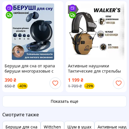
Беруши для сна от храпа
Активные наушники
бируши многоразовые с
Тактические для стрельбы
высоким шумоподавлением
Walker's Razor Военные
390
₴
1 199
₴
берушки в самолет затычки
электронные Армейские
650
₴
1 709
₴
-40%
-29%
в уши от шума
наушники
Показать еще
Смотрите также
Беруши для сна
Wittchen
Шум в ушах
Активные науш