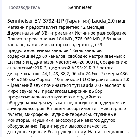
Производитель
Sennheiser
Sennheiser EM 3732 -II P (Гарантия) Lauda_2.0
Наш
магазин предоставляет гарантию 12 месяцев
Двухканальный УВЧ-приемник Истинное разнообразие
Полоса переключения 184 МГц 776–960 МГц 6 банков
каналов, каждый из которых содержит до 59
предустановленных каналов 1 банк каналов,
содержащий до 60 каналов, свободно настраиваемых с
шагом 5 кГц Диапазон частот: 40–20 000 Гц Соединения:
аналоговый: XLR-3, цифровой AES3: XLR-3 Частота
дискретизации: 44,1, 48, 88,2, 96 кГц 24 бит Размеры 436
x 44 x 250 мм Формат: 19 дюймов/1 U Обирайте Lauda 2.0
– ідеальний звук починається тут! Lauda 2.0 - эксперт в
мире звука! Мы предлагаем широкий выбор
профессионального звукового и студийного
оборудования для музыкантов, продюсеров, диджеев и
звукорежиссеров. В нашем ассортименте - микшерные
пульты, микрофоны, аудиоинтерфейсы, студийные
мониторы, наушники, аксессуары и многое другое
оборудование. Гарантируем высокое качество,
доступные цены и быструю доставку. Наши специалисты