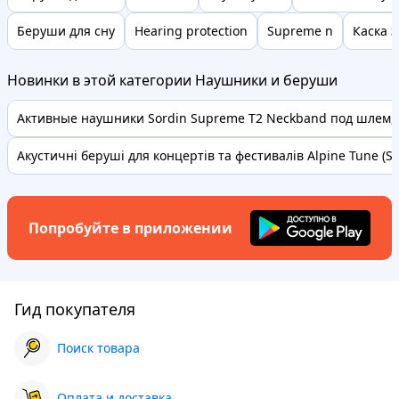
Беруши для сну
Hearing protection
Supreme n
Каска 
Новинки в этой категории Наушники и беруши
Активные наушники Sordin Supreme T2 Neckband под шлем, с
Акустичні беруші для концертів та фестивалів Alpine Tune (SN
Попробуйте в приложении
Гид покупателя
Поиск товара
Оплата и доставка