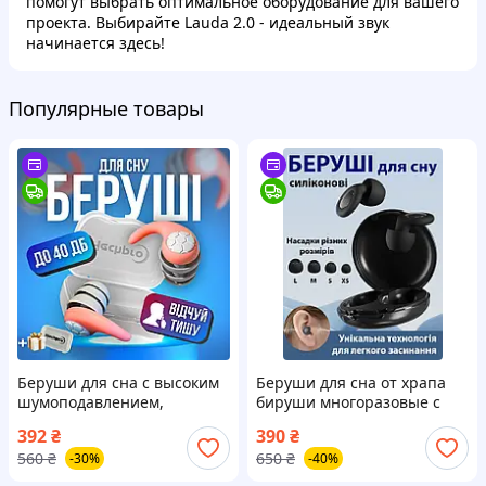
помогут выбрать оптимальное оборудование для вашего
проекта. Выбирайте Lauda 2.0 - идеальный звук
начинается здесь!
Популярные товары
Беруши для сна с высоким
Беруши для сна от храпа
шумоподавлением,
бируши многоразовые с
силиконовые беруши,
высоким шумоподавлением
392
₴
390
₴
затычки для ушей Hechpro
берушки затычки в уши от
560
₴
650
₴
-30%
-40%
розовые (2940)
шума Черные