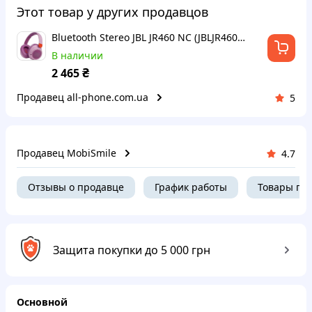
Этот товар у других продавцов
Bluetooth Stereo JBL JR460 NC (JBLJR460NCPIK) Pink UA Гарантия 12 мес
В наличии
₴
2 465
Продавец all-phone.com.ua
5
Продавец MobiSmile
4.7
Отзывы о продавце
График работы
Товары пр
Защита покупки до 5 000 грн
Основной