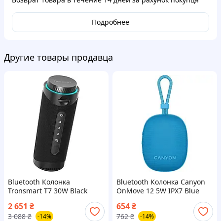
Подробнее
Другие товары продавца
Bluetooth Колонка
Bluetooth Колонка Canyon
Tronsmart T7 30W Black
OnMove 12 5W IPX7 Blue
(786218) UA Гарантия 12 мес
(CNE-CBTSP12BL) UA
2 651
₴
654
₴
Гарантия 12 мес
3 088
₴
762
₴
-14%
-14%