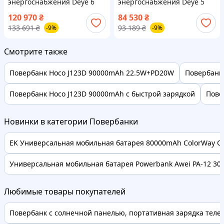
энергоснабжения Deye 6
энергоснабжения Deye 5
кВт + Deye 10.24 кВтг / SUN-
кВт + Deye 5.12 кВтч / SUN-
120 970
₴
84 530
₴
6K-SG03LP1-EU + 2 SE-G5.1
5K-SG05LP1-EU + SE-F5 Pro-C
133 691
₴
93 189
₴
-9%
-9%
Pro-B / низьковольтний
/ низковольтный
Смотрите также
Повербанк Hoco J123D 90000mAh 22.5W+PD20W
Повербанк 
Повербанк Hoco J123D 90000mAh с быстрой зарядкой
Пове
Новинки в категории Повербанки
EK Универсальная мобильная батарея 80000mAh ColorWay Ori
Универсальная мобильная батарея Powerbank Awei PA-12 300
Любимые товары покупателей
Повербанк с солнечной панелью, портативная зарядка телефо