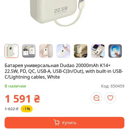
Батарея универсальная Dudao 20000mAh K14+
22.5W, PD, QC, USB-A, USB-C(In/Out), with built-in USB-
C/Lightning cables, White
В наличии
Код:
650459
1 591
₴
1 622
₴
-1%
Купить