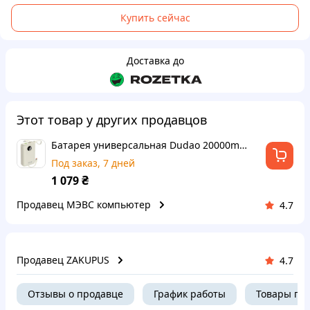
Купить сейчас
Доставка до
Этот товар у других продавцов
Батарея универсальная Dudao 20000mAh K14+ 22.5W, PD, QC, USB-A, USB-C(In/Out), with built-in USB-C/Lightning cables, White
Под заказ, 7 дней
₴
1 079
Продавец МЭВС компьютер
4.7
Продавец ZAKUPUS
4.7
Отзывы о продавце
График работы
Товары пр