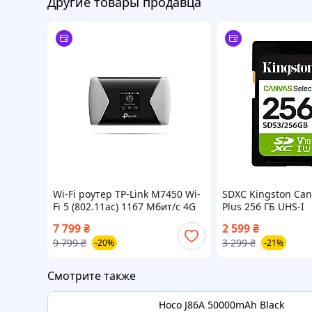
Другие товары продавца
Wi-Fi роутер TP-Link M7450 Wi-
SDXC Kingston Can
Fi 5 (802.11ac) 1167 Мбит/с 4G
Plus 256 ГБ UHS-I
LTE
7 799
₴
2 599
₴
9 799
₴
3 299
₴
-20%
-21%
Смотрите также
Hoco J86A 50000mAh Black