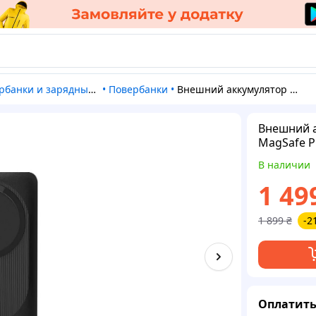
рбанки и зарядные станции
•
Повербанки
•
Внешний аккумулятор VEGER MagOn 10000 mAh MagSafe PD QC3.0 20W Black PTR
Внешний 
MagSafe P
В наличии
1 49
1 899
₴
-2
Оплатить