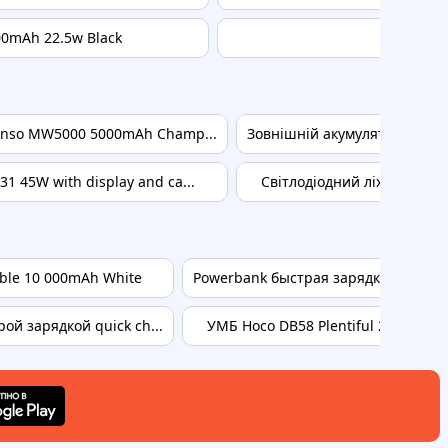
00mAh 22.5w Black
10000 mA
enso MW5000 5000mAh Champ...
Зовнішній акумулятор HOCO 
 45W with display and ca...
Світлодіодний ліхтар TUGII
ible 10 000mAh White
Powerbank быстрая зарядка для смар
й зарядкой quick ch...
УМБ Hoco DB58 Plentiful 22.5W full