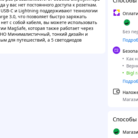
Способы
гда у вас нет постоянного доступа к розеткам.
B-C и Lightning поддерживают технологии
Оплати
harge 3.0, что позволяет быстро заряжать
ас нет с собой кабеля, вы можете использовать
ии MagSafe, которая также работает через
Без пер
ДНО Минималистичный, тонкий дизайн и
ым для путешествий, а 5 светодиодов
Подро
Безопа
Как 
Верне
Bigl 
Подро
Налож
Магази
Способы 
Магази