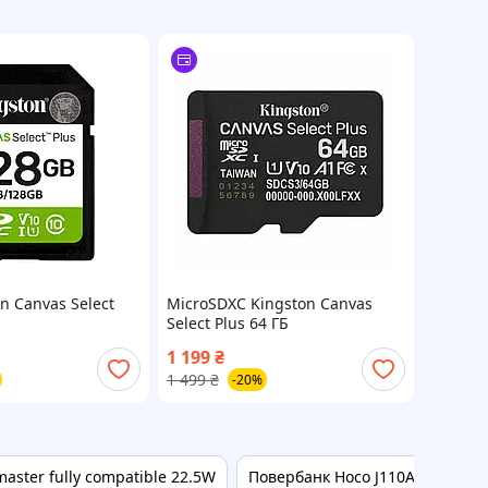
n Canvas Select
MicroSDXC Kingston Canvas
Select Plus 64 ГБ
1 199
₴
1 499
₴
-20%
ster fully compatible 22.5W
Повербанк Hoco J110A Powerfu