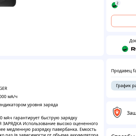
2
До
Продавец fa
График р
GER
000 мА/ч
индикатором уровня заряда
Защ
0 мАч гарантирует быструю зарядку
АЯ ЗАРЯДКА Использование высоко оцененного
ее медленную разрядку павербанка. Емкость
ко раз (в зависимости от объема аккумулятора