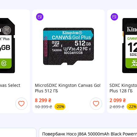
vas Select
MicroSDXC Kingston Canvas Go!
SDXC Kingsto
Plus 512 ГБ
Plus 128 ГБ
8 299
₴
2 099
₴
10 399
₴
2 699
₴
-20%
-22%
Повербанк Hoco J86A 50000mAh Black Powerma