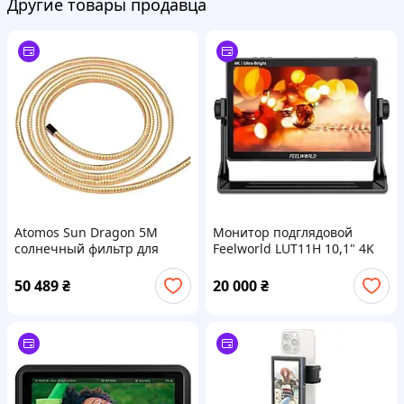
Другие товары продавца
Atomos Sun Dragon 5M
Монитор подглядовой
солнечный фильтр для
Feelworld LUT11H 10,1" 4K
монитора
для камер
50 489
₴
20 000
₴