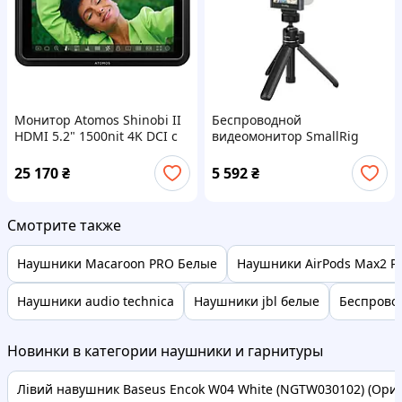
Монитор Atomos Shinobi II
Беспроводной
HDMI 5.2" 1500nit 4K DCI с
видеомонитор SmallRig
USB контролем камер
4851 для телефона с
триподом
25 170
₴
5 592
₴
Смотрите также
Наушники Macaroon PRO Белые
Наушники AirPods Max2 P9 
Наушники audio technica
Наушники jbl белые
Беспрово
Новинки в категории наушники и гарнитуры
Лівий навушник Baseus Encok W04 White (NGTW030102) (Оригі