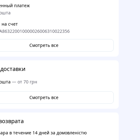
енный платеж
ошта
 на счет
A863220010000026006310022356
Смотреть все
доставки
ошта
—
от 70 грн
Смотреть все
возврата
вара в течение
14 дней
за домовленістю