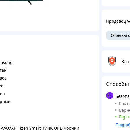
Продавец 
Отзывы о
Защ
msung
тай
вое
Способы
ed
zen
Безопа
рный
Как 
Верне
Bigl 
Подро
FAAUXXH Tizen Smart TV 4K UHD чорний