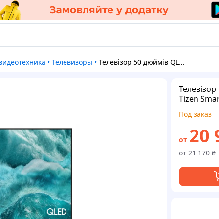
и видеотехника
•
Телевизоры
•
Телевізор 50 дюймів QLED Samsung QE50Q7FAAUXXH Tizen Smart TV 4K UHD чорний
Телевізор
Tizen Sma
Под заказ
20 
от
от
21 170
₴