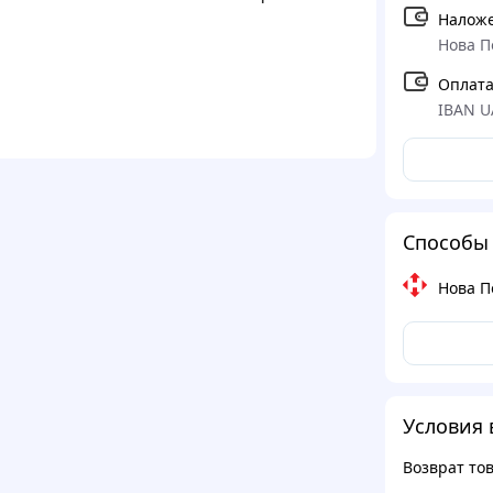
Налож
Нова П
Оплата
IBAN U
Способы 
Нова П
Условия 
Возврат то