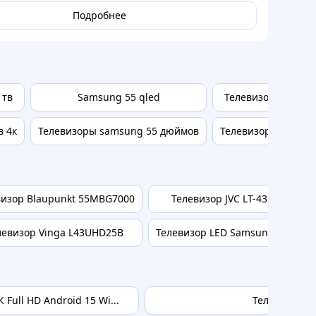
Подробнее
 тв
Samsung 55 qled
Телевизор самсунг
в 4к
Телевизоры samsung 55 дюймов
Телевизор смарт 5
визор Blaupunkt 55MBG7000
Телевизор JVC LT-43MU759 Bla
левизор Vinga L43UHD25B
Телевизор LED Samsung UE50M
Full HD Android 15 Wi...
Телевизор 2