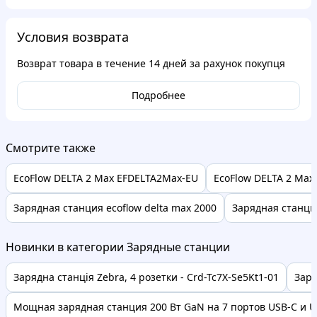
Условия возврата
Возврат товара в течение
14 дней
за рахунок покупця
Подробнее
Смотрите также
EcoFlow DELTA 2 Max EFDELTA2Max-EU
EcoFlow DELTA 2 Max
Зарядная станция ecoflow delta max 2000
Зарядная станция
Новинки в категории Зарядные станции
Зарядна станція Zebra, 4 розетки - Crd-Tc7X-Se5Kt1-01
Заря
Мощная зарядная станция 200 Вт GaN на 7 портов USB-C и US