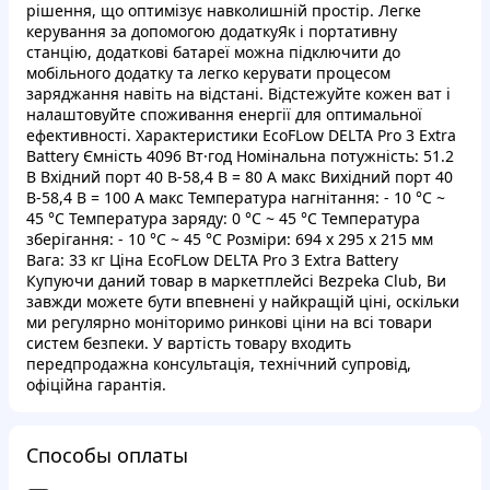
рішення, що оптимізує навколишній простір. Легке
керування за допомогою додаткуЯк і портативну
станцію, додаткові батареї можна підключити до
мобільного додатку та легко керувати процесом
заряджання навіть на відстані. Відстежуйте кожен ват і
налаштовуйте споживання енергії для оптимальної
ефективності. Характеристики EcoFLow DELTA Pro 3 Extra
Battery Ємність 4096 Вт·год Номінальна потужність: 51.2
В Вхідний порт 40 В-58,4 В = 80 А макс Вихідний порт 40
В-58,4 В = 100 А макс Температура нагнітання: - 10 °С ~
45 °С Температура заряду: 0 °С ~ 45 °С Температура
зберігання: - 10 °С ~ 45 °С Розміри: 694 х 295 х 215 мм
Вага: 33 кг Ціна EcoFLow DELTA Pro 3 Extra Battery
Купуючи даний товар в маркетплейсі Bezpeka Club, Ви
завжди можете бути впевнені у найкращій ціні, оскільки
ми регулярно моніторимо ринкові ціни на всі товари
систем безпеки. У вартість товару входить
передпродажна консультація, технічний супровід,
офіційна гарантія.
Способы оплаты