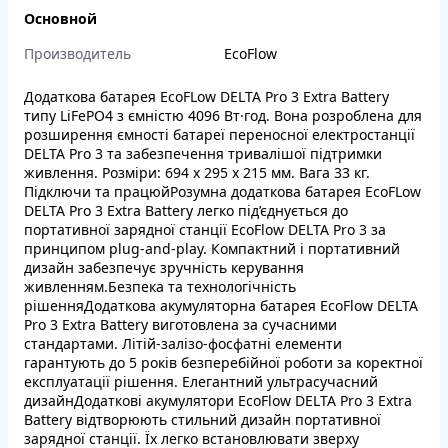
Основной
Производитель
EcoFlow
Додаткова батарея EcoFLow DELTA Pro 3 Extra Battery
типу LiFePO4 з ємністю 4096 Вт·год. Вона розроблена для
розширення ємності батареї переносної електростанції
DELTA Pro 3 та забезпечення тривалішої підтримки
живлення. Розміри: 694 х 295 х 215 мм. Вага 33 кг.
Підключи та працюйРозумна додаткова батарея EcoFLow
DELTA Pro 3 Extra Battery легко під’єднується до
портативної зарядної станції EcoFlow DELTA Pro 3 за
принципом plug-and-play. Компактний і портативний
дизайн забезпечує зручність керування
живленням.Безпека та технологічність
рішенняДодаткова акумуляторна батарея EcoFlow DELTA
Pro 3 Extra Battery виготовлена за сучасними
стандартами. Літій-залізо-фосфатні елементи
гарантують до 5 років безперебійної роботи за коректної
експлуатації рішення. Елегантний ультрасучасний
дизайнДодаткові акумулятори EcoFlow DELTA Pro 3 Extra
Battery відтворюють стильний дизайн портативної
зарядної станції. Їх легко встановлювати зверху