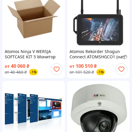
Atomos Ninja V WERSJA
Atomos Rekorder Shogun
SOFTCASE KIT 5 Монитор
Connect ATOMSHGCO1 (на📦
rekorder rejestrator (на📦
Заказ)
40 060
₴
100 510
₴
от
от
Заказ)
от
40 460
₴
от
101 520
₴
-1%
-1%