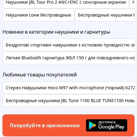
Наушники JBL Tour Pro 2 ANC+ENC с сенсорным экраном
Н
Наушники сони беспроводные
Беспроводные наушники б
Новинки в категории наушники и гарнитуры
Бездротові спортивні навушники з кістковою провідністю звук
Легкая Bluetooth гарнитура ЖБЛ 150 г для повседневного нош
Любимые товары покупателей
Стерео Навушники Hoco M97 with microphone (Чорний) 62728 
Беспроводные наушники JBL Tune 1100 BLUE TUNE1100 Новые
Попробуйте в приложении