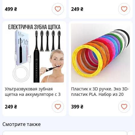
с солнечной панелью и
насадками и USB зарядкой
функцией Power Bank
White
499
₴
249
₴
Ультразвуковая зубная
Пластик к 3D ручке. Эко 3D-
щетка на аккумуляторе с 3
пластик PLA. Набор из 20
насадками и USB зарядкой
цветов. (200 метров)
Black
249
₴
399
₴
Смотрите также