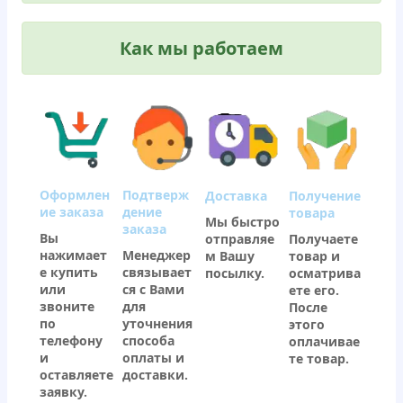
Как мы работаем
Оформлен
Подтверж
Доставка
Получение
ие заказа
дение
товара
Мы быстро
заказа
Вы
отправляе
Получаете
нажимает
Менеджер
м Вашу
товар и
е купить
связывает
посылку.
осматрива
или
ся с Вами
ете его.
звоните
для
После
по
уточнения
этого
телефону
способа
оплачивае
и
оплаты и
те товар.
оставляете
доставки.
заявку.