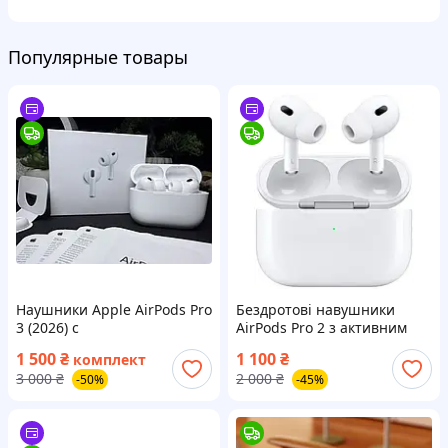
Популярные товары
Наушники Apple AirPods Pro
Бездротові навушники
3 (2026) с
AirPods Pro 2 з активним
шумоподавлением ANC и
шумозаглушенням
1 500
₴
1 100
₴
комплект
кабелем Type-C – последнее
3 000
₴
2 000
₴
-50%
-45%
поколение с новым
дизайном