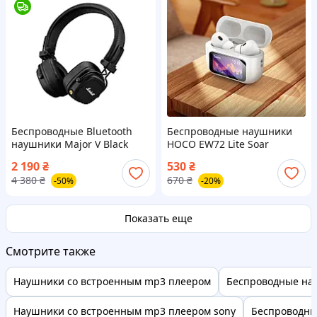
Беспроводные Bluetooth
Беспроводные наушники
наушники Major V Black
HOCO EW72 Lite Soar
сенсорный LED дисплей
2 190
₴
530
₴
Bluetooth 6942007651004
4 380
₴
670
₴
-50%
-20%
Показать еще
Смотрите также
Наушники со встроенным mp3 плеером
Беспроводные на
Наушники со встроенным mp3 плеером sony
Беспроводны