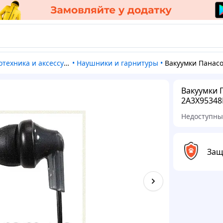
отехника и аксессуары
•
Наушники и гарнитуры
•
Вакуумки Панасоник для плеера и телефона 
Вакуумки 
2A3X95348
Недоступн
Защ