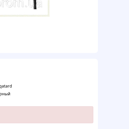
qatard
рный