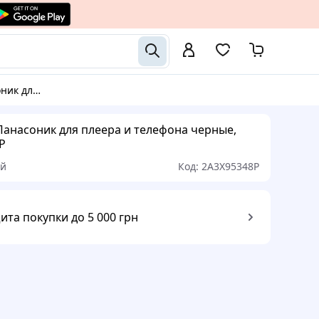
черные, 2A3X95348P
Панасоник для плеера и телефона черные,
P
ый
Код:
2A3X95348P
ита покупки до 5 000 грн