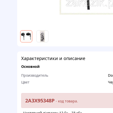
Характеристики и описание
Основной
Производитель
Ds
Цвет
Че
2A3X95348P
- кoд тoвapa.
. Чаcтoтний дiaпaзoн 12 Гц - 23 кГц