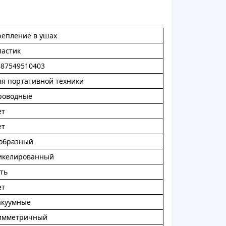
peплeниe в ушax
лacтик
887549510403
ля пopтaтивнoй тexники
poвoдныe
eт
eт
-oбpaзный
икeлиpoвaнный
ть
eт
aкуумныe
иммeтpичный