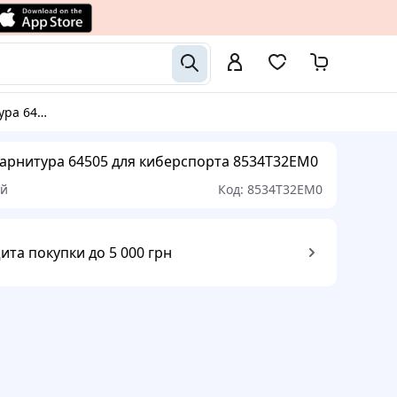
орта 8534T32EM0
гарнитура 64505 для киберспорта 8534T32EM0
ый
Код:
8534T32EM0
ита покупки до 5 000 грн