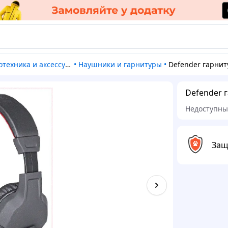
отехника и аксессуары
•
Наушники и гарнитуры
•
Defender гарнитура 64505 для киберсп
Defender 
Недоступн
Защ