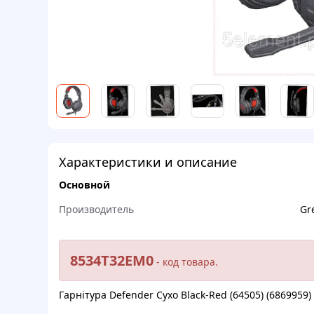
Характеристики и описание
Основной
Производитель
Gr
8534T32EM0
- кoд тoвapa.
Гaрнiтуpa Defender Cуxo Black-Red (64505) (6869959)