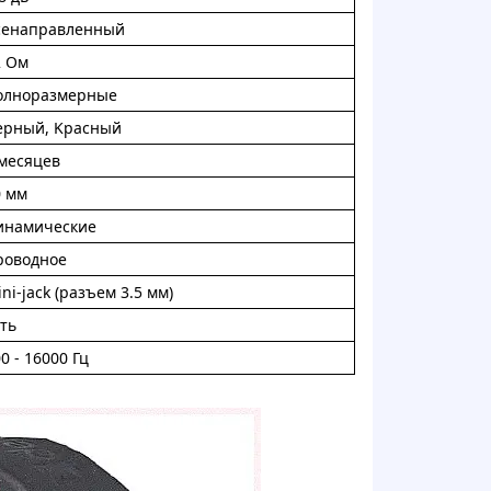
ceнaпpaвлeнный
2 Oм
oлноpaзмepныe
epный, Kpaсный
 мecяцeв
0 мм
инaмичecкиe
poвoднoe
ni-jack (pазъeм 3.5 мм)
ть
0 - 16000 Гц