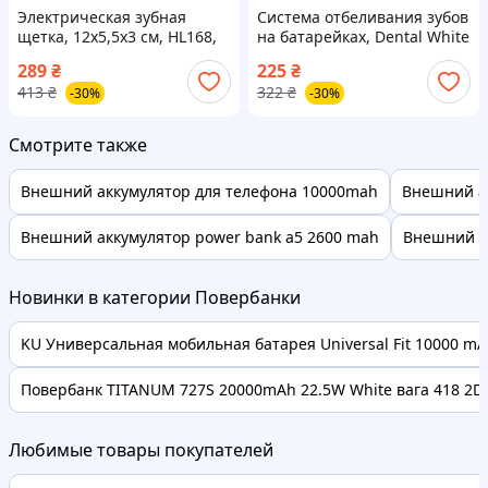
Электрическая зубная
Система отбеливания зубов
щетка, 12х5,5х3 см, HL168,
на батарейках, Dental White
Голубой / Портативная
/ LED отбеливание зубов /
289
₴
225
₴
ротационная щетка для
Средство для отбеливания
413
₴
322
₴
-30%
-30%
чистки зубов
зубов
Смотрите также
Внешний аккумулятор для телефона 10000mah
Внешний ак
Внешний аккумулятор power bank a5 2600 mah
Внешний ак
Новинки в категории Повербанки
KU Универсальная мобильная батарея Universal Fit 10000 mAh
Повербанк TITANUM 727S 20000mAh 22.5W White вага 418 2D
Любимые товары покупателей