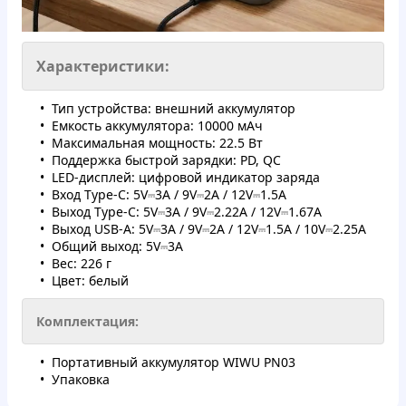
Характеристики:
Тип устройства: внешний аккумулятор
Емкость аккумулятора: 10000 мАч
Максимальная мощность: 22.5 Вт
Поддержка быстрой зарядки: PD, QC
LED-дисплей: цифровой индикатор заряда
Вход Type-C: 5V⎓3A / 9V⎓2A / 12V⎓1.5A
Выход Type-C: 5V⎓3A / 9V⎓2.22A / 12V⎓1.67A
Выход USB-A: 5V⎓3A / 9V⎓2A / 12V⎓1.5A / 10V⎓2.25A
Общий выход: 5V⎓3A
Вес: 226 г
Цвет: белый
Комплектация:
Портативный аккумулятор WIWU PN03
Упаковка