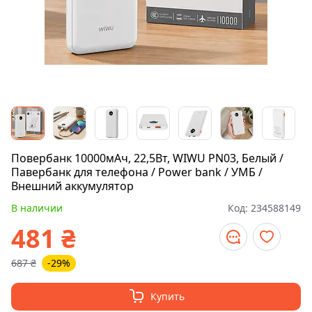
Повербанк 10000мАч, 22,5Вт, WIWU PN03, Белый /
Павербанк для телефона / Power bank / УМБ /
Внешний аккумулятор
В наличии
Код:
234588149
481
₴
687
₴
-29%
Купить