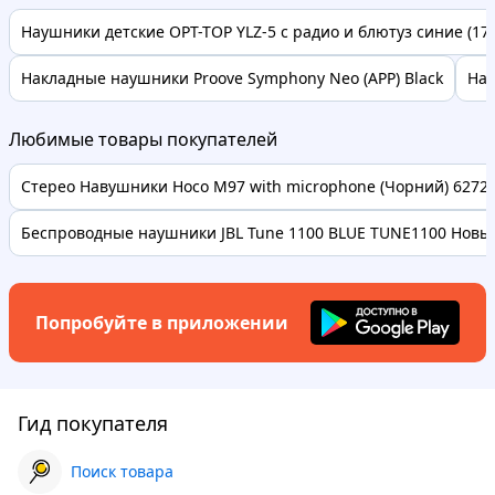
Наушники детские OPT-TOP YLZ-5 с радио и блютуз синие (175
Накладные наушники Proove Symphony Neo (APP) Black
Нау
Любимые товары покупателей
Стерео Навушники Hoco M97 with microphone (Чорний) 62728 
Беспроводные наушники JBL Tune 1100 BLUE TUNE1100 Новые
Попробуйте в приложении
Гид покупателя
Поиск товара