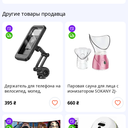
Другие товары продавца
Держатель для телефона на
Паровая сауна для лица с
велосипед, мопед,
ионизатором SOKANY ZJ-
мотоцикл Hoco CA101 Rider
1078
|4.5-.7"| черный
395
₴
660
₴