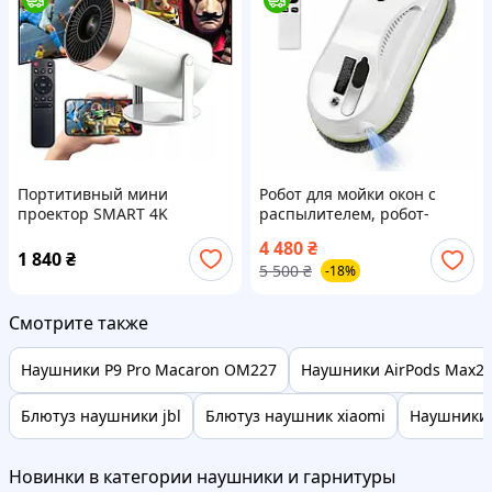
Портитивный мини
Робот для мойки окон с
проектор SMART 4K
распылителем, робот-
Projector Ultra HD
мойщик PuRuikai PRK-309 с
4 480
₴
поддержка Android и iOS,
баком для воды
1 840
₴
5 500
₴
-18%
Bluetooth 5.0, Wi-Fi 6,
мультимедийный
домашний
Смотрите также
Наушники P9 Pro Macaron OM227
Наушники AirPods Max2 P
Блютуз наушники jbl
Блютуз наушник xiaomi
Наушники
Новинки в категории наушники и гарнитуры