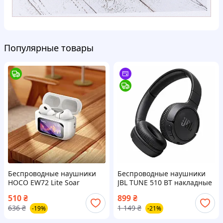
Популярные товары
Беспроводные наушники
Беспроводные наушники
HOCO EW72 Lite Soar
JBL TUNE 510 BT накладные
сенсорный LED дисплей
для музики Bluetooth для
510
₴
899
₴
Bluetooth 6942007651004
Телефона ПК (Aнaлoг)
636
₴
1 149
₴
-19%
-21%