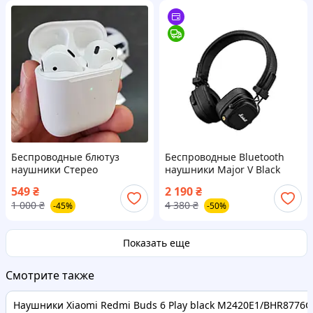
Беспроводные блютуз
Беспроводные Bluetooth
наушники Стерео
наушники Major V Black
Гарнитура Hoco EW02 Plus
549
₴
2 190
₴
1 000
₴
4 380
₴
-45%
-50%
Показать еще
Смотрите также
Наушники Xiaomi Redmi Buds 6 Play black M2420E1/BHR8776GL