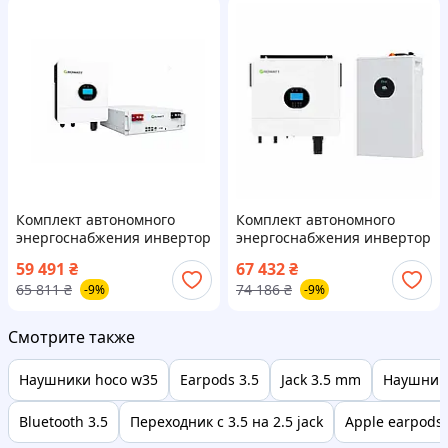
Комплект автономного
Комплект автономного
энергоснабжения инвертор
энергоснабжения инвертор
Growatt SPF 6000 ES Plus 6
Growatt SPF 6000 ES Plus 6
59 491
₴
67 432
₴
кВт + аккумулятор Growatt
кВт + батарея Deye SE-F5
65 811
₴
74 186
₴
-9%
-9%
HOPE 5.0L-B1 5.12 кВт·ч
Pro-C 5.12 кВт·ч White
White
Смотрите также
Наушники hoco w35
Earpods 3.5
Jack 3.5 mm
Наушники
Bluetooth 3.5
Переходник с 3.5 на 2.5 jack
Apple earpods