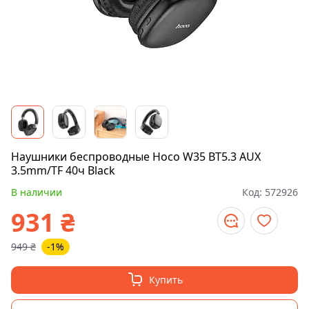
Наушники беспроводные Hoco W35 BT5.3 AUX
3.5mm/TF 40ч Black
В наличии
Код:
572926
931
₴
949
₴
-1%
Купить