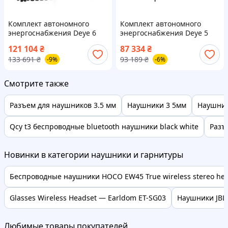
Комплект автономного
Комплект автономного
энергоснабжения Deye 6
энергоснабжения Deye 5
кВт + Deye 10.24 кВтг / SUN-
кВт + Deye 5.12 кВтч / SUN-
121 104
₴
87 334
₴
6K-SG03LP1-EU + 2 SE-G5.1
5K-SG05LP1-EU + SE-F5 Pro-C
133 691
₴
93 189
₴
-9%
-6%
Pro-B / низьковольтний
/ низковольтный
Смотрите также
Разъем для наушников 3.5 мм
Наушники 3 5мм
Наушник
Qcy t3 беспроводные bluetooth наушники black white
Разъ
Новинки в категории наушники и гарнитуры
Беспроводные наушники HOCO EW45 True wireless stereo head
Glasses Wireless Headset — Earldom ET-SG03
Наушники JBL 
Любимые товары покупателей