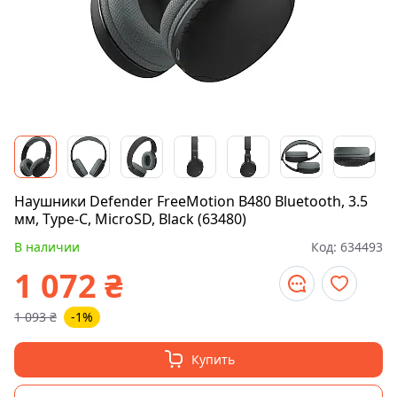
Наушники Defender FreeMotion B480 Bluetooth, 3.5
мм, Type-C, MicroSD, Black (63480)
В наличии
Код:
634493
1 072
₴
1 093
₴
-1%
Купить