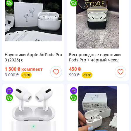
Наушники Apple AirPods Pro
Беспроводные наушники
3 (2026) с
Pods Pro + чёрный чехол
шумоподавлением ANC и
1 500
₴
450
₴
комплект
кабелем Type-C – последнее
3 000
₴
900
₴
-50%
-50%
поколение с новым
дизайном