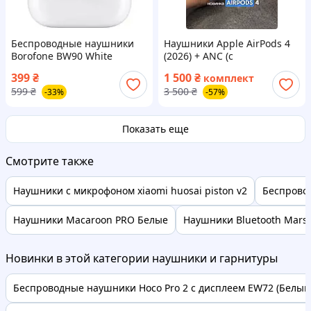
Беспроводные наушники
Наушники Apple AirPods 4
Borofone BW90 White
(2026) + ANC (с
шумоподавлением) (iOS
399
₴
1 500
₴
комплект
18+26+) + Анімація
599
₴
3 500
₴
-33%
-57%
Показать еще
Смотрите также
Наушники с микрофоном xiaomi huosai piston v2
Беспровод
Наушники Macaroon PRO Белые
Наушники Bluetooth Marsh
Новинки в этой категории наушники и гарнитуры
Беспроводные наушники Hoco Pro 2 с дисплеем EW72 (Белый