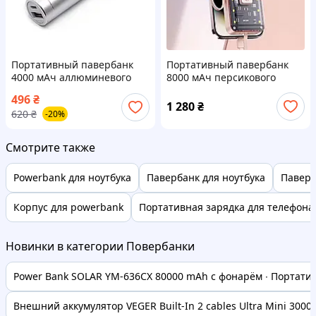
Портативный павербанк
Портативный павербанк
4000 мАч аллюминевого
8000 мАч персикового
цвета
цвета
496
₴
1 280
₴
620
₴
-20%
Смотрите также
Powerbank для ноутбука
Павербанк для ноутбука
Паверб
Корпус для powerbank
Портативная зарядка для телефона
Новинки в категории Повербанки
Power Bank SOLAR YM-636CX 80000 mAh с фонарём ∙ Портатив
Внешний аккумулятор VEGER Built-In 2 cables Ultra Mini 30000.