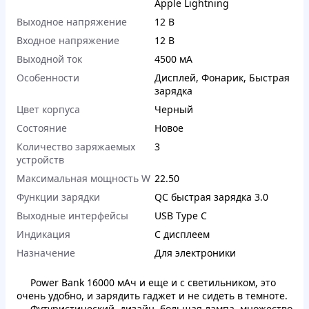
Apple Lightning
Выходное напряжение
12 В
Входное напряжение
12 В
Выходной ток
4500 мА
Особенности
Дисплей
,
Фонарик
,
Быстрая
зарядка
Цвет корпуса
Черный
Состояние
Новое
Количество заряжаемых
3
устройств
Максимальная мощность W
22.50
Функции зарядки
QC быстрая зарядка 3.0
Выходные интерфейсы
USB Type C
Индикация
С дисплеем
Назначение
Для электроники
Power Bank 16000 мАч и еще и с светильником, это
очень удобно, и зарядить гаджет и не сидеть в темноте.
Футуристический дизайн, большая лампа, множество