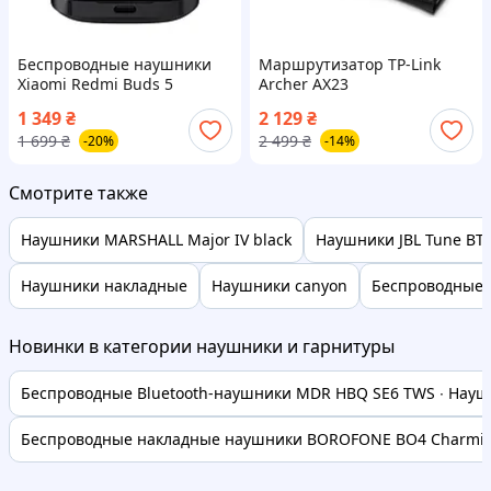
Беспроводные наушники
Маршрутизатор TP-Link
Xiaomi Redmi Buds 5
Archer AX23
Midnight Black
1 349
₴
2 129
₴
(BHR7627GL/BHR7629CN)
1 699
₴
2 499
₴
-20%
-14%
Смотрите также
Наушники MARSHALL Major IV black
Наушники JBL Tune BT5
Наушники накладные
Наушники canyon
Беспроводные 
Новинки в категории наушники и гарнитуры
Беспроводные Bluetooth-наушники MDR HBQ SE6 TWS ∙ Наушн
Беспроводные накладные наушники BOROFONE BO4 Charming