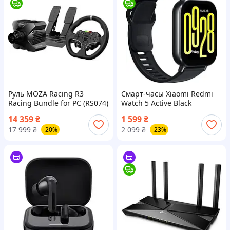
Руль MOZA Racing R3
Смарт-часы Xiaomi Redmi
Racing Bundle for PC (RS074)
Watch 5 Active Black
(BHR8784GL)
14 359
₴
1 599
₴
17 999
₴
2 099
₴
-20%
-23%