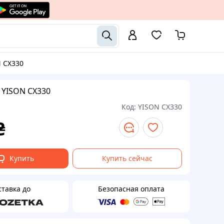
N CX330
YISON CX330
Код:
YISON CX330
₴
Купить
Купить сейчас
ставка до
Безопасная оплата