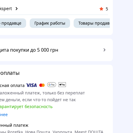
kspert
5
 продавце
График работы
Товары продавца
ита покупки до 5 000 грн
 оплаты
сная оплата
наложенный платеж, только без переплат
м деньги, если что-то пойдет не так
гарантирует безопасность
бнее
енный платеж
ны Rozetka, Нова Пошта, Укрпочта, Meest ПОШТА,