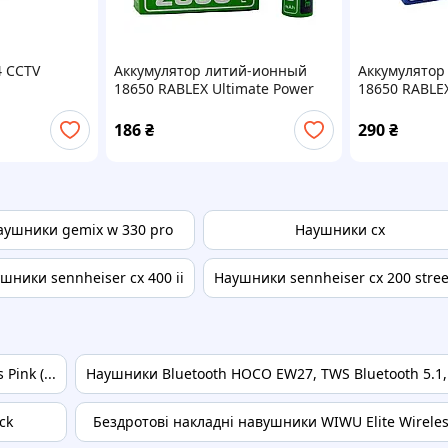
4 ССTV
Аккумулятор литий-ионный
Аккумулятор
18650 RABLEX Ultimate Power
18650 RABLEX
2800mAh Li-Ion 3.7V (Без
3.7V (C защи
защиты) Blue-Green
186
₴
290
₴
аушники gemix w 330 pro
Наушники cx
шники sennheiser cx 400 ii
Наушники sennheiser cx 200 street
Pink (...
Наушники Bluetooth HOCO EW27, TWS Bluetooth 5.1,
ck
Бездротові накладні навушники WIWU Elite Wireless