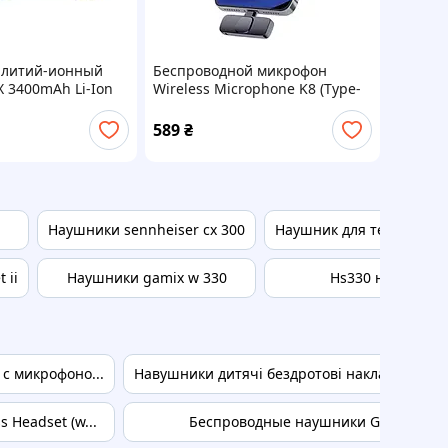
 литий-ионный
Беспроводной микрофон
 3400mAh Li-Ion
Wireless Microphone K8 (Type-
той) Grey
C) / (iPhone) петличный для
блогера Black
589
₴
Наушники sennheiser cx 300
Наушник для телефона l
 ii
Наушники gamix w 330
Hs330 наушники
 с микрофоно...
Навушники дитячі бездротові накладні HOCO
 Headset (w...
Беспроводные наушники Google Pixel