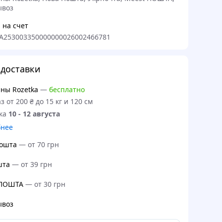
ывоз
 на счет
A253003350000000026002466781
доставки
ны Rozetka
—
бесплатно
з от 200 ₴ до 15 кг и 120 см
ка
10 - 12 августа
бнее
ошта
—
от 70 грн
шта
—
от 39 грн
 ПОШТА
—
от 30 грн
ывоз