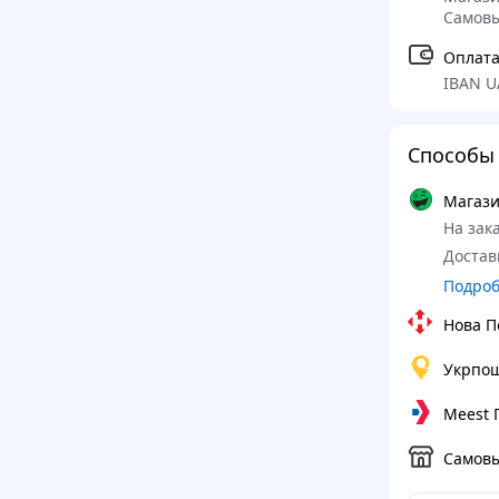
Самов
Оплата
IBAN U
Способы 
Магази
На зака
Достав
Подро
Нова П
Укрпо
Meest
Самов