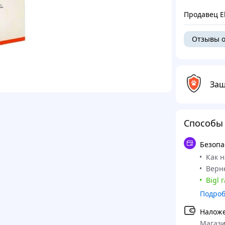
Продавец E
Отзывы о
Защ
Способы
Безопа
Как 
Верне
Bigl 
Подро
Налож
Магази