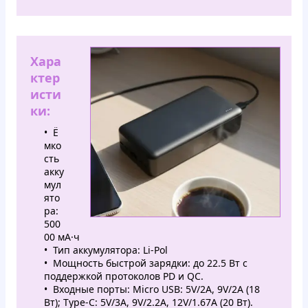
Хара
ктер
исти
ки:
Ё
мко
сть
акку
мул
ято
ра:
500
00 мА·ч
Тип аккумулятора: Li-Pol
Мощность быстрой зарядки: до 22.5 Вт с
поддержкой протоколов PD и QC.​
Входные порты: Micro USB: 5V/2A, 9V/2A (18
Вт); Type-C: 5V/3A, 9V/2.2A, 12V/1.67A (20 Вт).​