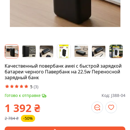
Качественный повербанк awei с быстрой зарядкой
батареи черного Павербанк на 22.5w Переносной
зарядный банк
5
(
3
)
Готово к отправке
Код:
J388-04
1 392
₴
2 784
₴
-50%