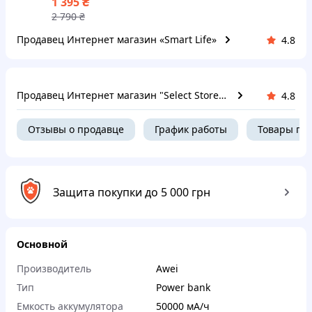
₴
1 395
2 790
₴
Продавец Интернет магазин «Smart Life»
4.8
Продавец Интернет магазин "Select Store" 🛒 Только качественные товары по лучшим ценам ✅
4.8
Отзывы о продавце
График работы
Товары пр
Защита покупки до 5 000 грн
Основной
Производитель
Awei
Тип
Power bank
Емкость аккумулятора
50000 мА/ч