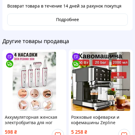
Возврат товара в течение
14 дней
за рахунок покупця
Подробнее
Другие товары продавца
Аккумуляторная женская
Рожковые кофеварки и
электробритва для ног
кофемашины Zepline
Триммер женский бритва
автоматические с дисплеем
598
₴
5 258
₴
для лица и бикини
Маленькая кофемашина