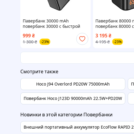
Павербанк 30000 mAh
Павербанк 80000
повербанк 30000 с быстрой
повербанк 80000 
зарядкой 22.5W HOCO J136B
зарядкой 65W HOC
999
₴
3 195
₴
повер банк для роутера power
повер банк для ро
1 300
₴
4 195
₴
-23%
-23%
bank 30000 для телефона
bank 80000 для но
Смотрите также
Hoco J94 Overlord PD20W 75000mAh
П
Повербанк Hoco J123D 90000mAh 22.5W+PD20W
Новинки в этой категории Повербанки
Внешний портативный аккумулятор EcoFlow RAPID 2