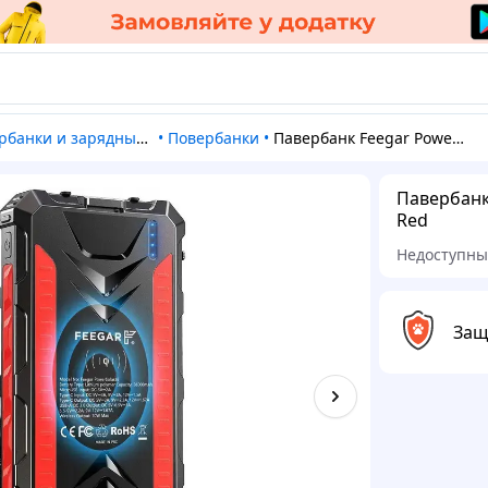
рбанки и зарядные станции
•
Повербанки
•
Павербанк Feegar PowerSolar36 36000mah 4xUSB 20W Red
Павербанк
Red
Недоступн
Защ