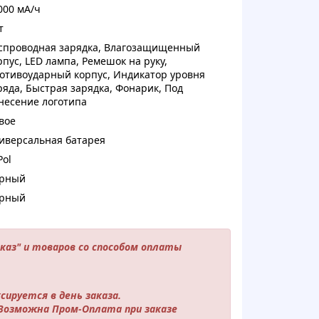
000 мА/ч
т
спроводная зарядка
,
Влагозащищенный
рпус
,
LED лампа
,
Ремешок на руку
,
отивоударный корпус
,
Индикатор уровня
ряда
,
Быстрая зарядка
,
Фонарик
,
Под
несение логотипа
вое
иверсальная батарея
Pol
рный
рный
аказ" и товаров со способом оплаты
сируется в день заказа.
 Возможна Пром-Оплата при заказе