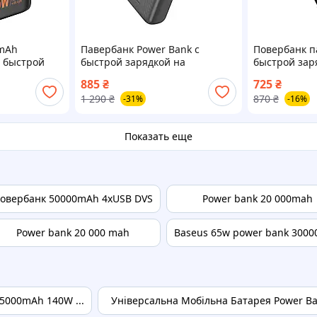
 mAh
Павербанк Power Bank с
Повербанк п
с быстрой
быстрой зарядкой на
быстрой зар
O J152 Pro
20000mAh HOCO J121A 22.5W
HOCO J154A V
885
₴
725
₴
утера power
|2USB/1Type-C, PD20W черный
20000mAh 2U
1 290
₴
870
₴
-31%
-16%
утбука
Черный
Показать еще
овербанк 50000mAh 4xUSB DVS
Power bank 20 000mah
Power bank 20 000 mah
Baseus 65w power bank 300
5000mAh 140W ...
Універсальна Мобільна Батарея Power Ban