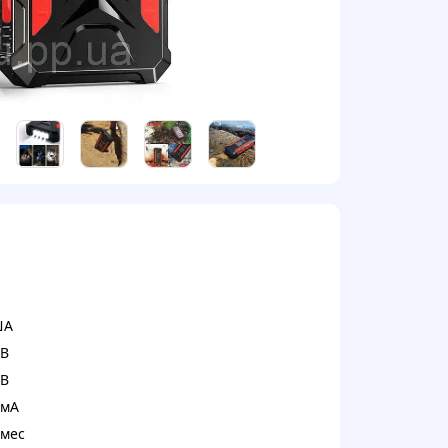
ША
 В
 В
 мА
 мес