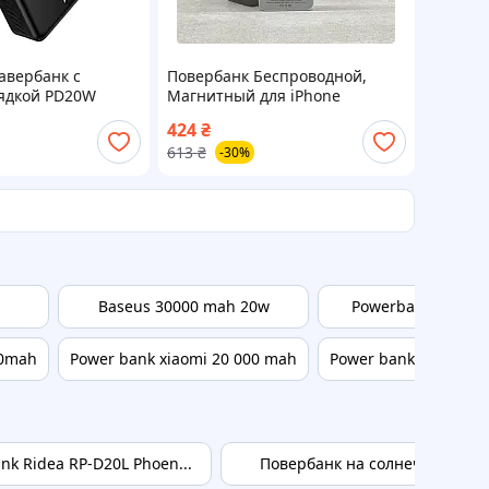
авербанк с
Повербанк Беспроводной,
ядкой PD20W
Магнитный для iPhone
ictorious
MagSafe Battery Pack Magnetic
424
₴
SB/Type-C 22.5W
10000 mAh Внешний
613
₴
-30%
аккумулятор
Baseus 30000 mah 20w
Powerbank baseus
00mah
Power bank xiaomi 20 000 mah
Power bank xiaomi r
k Ridea RP-D20L Phoen...
Повербанк на солнечной бат