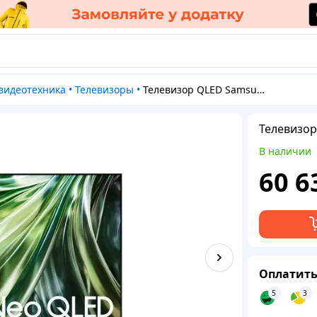
и видеотехника
•
Телевизоры
•
Телевизор QLED Samsung QE55QN90D 55 cali 4K UHD
Телевизор
В наличии
60 6
Оплатить
5
3