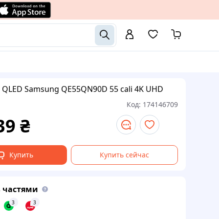
 QLED Samsung QE55QN90D 55 cali 4K UHD
Код:
174146709
39
₴
Купить
Купить сейчас
 частями
3
3