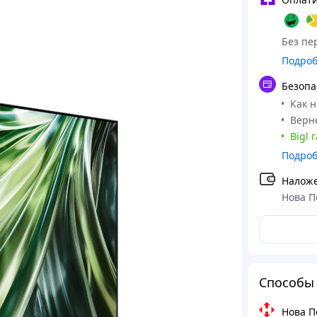
Без пер
Подро
Безопа
Как 
Верне
Bigl 
Подро
Налож
Нова П
Способы 
Нова П