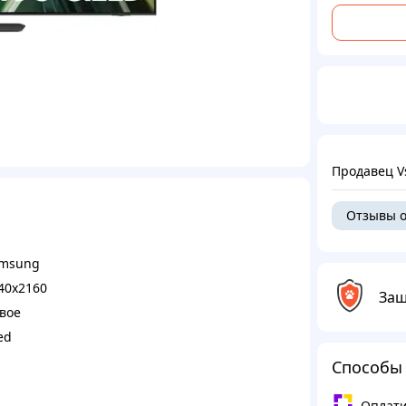
Продавец V
Отзывы о
msung
40x2160
Защ
вое
ed
Способы
Оплати