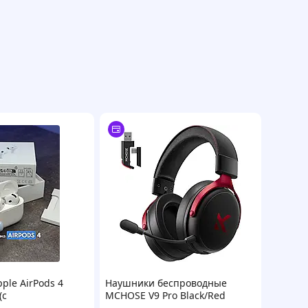
ple AirPods 4
Наушники беcпроводные
(с
MCHOSE V9 Pro Black/Red
нием) (iOS