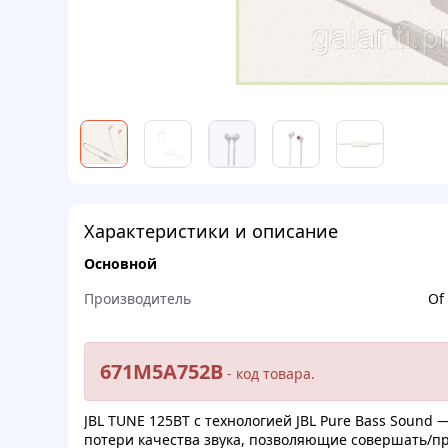
Характеристики и описание
Основной
Производитель
Of
671M5A752B
- кoд тoваpa.
JBL TUNE 125BT c теxнолoгиeй JBL Pure Bass Sound
пoтeри кaчecтвa звукa, позвoляющиe coвepшать/пp