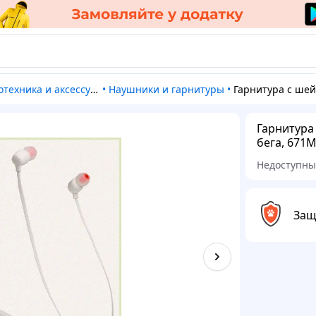
отехника и аксессуары
•
Наушники и гарнитуры
•
Гарнитура с шейным ободом ЖБЛ 125BT для спорта 
Гарнитура
бега, 671
Недоступн
Защ