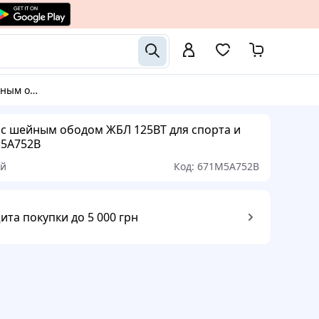
и бега, 671M5A752B
 с шейным ободом ЖБЛ 125BT для спорта и
M5A752B
ый
Код:
671M5A752B
ита покупки до 5 000 грн