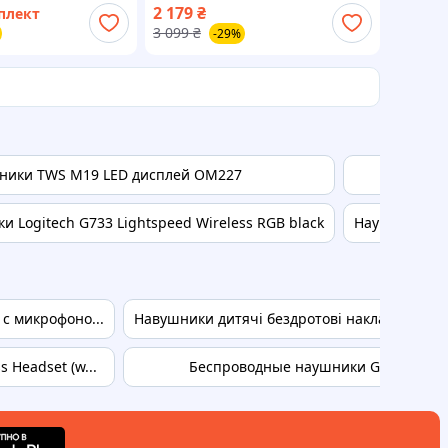
2 179
₴
плект
імація
3 099
₴
-29%
ники TWS M19 LED дисплей OM227
Нау
 Logitech G733 Lightspeed Wireless RGB black
Наушники App
 с микрофоно...
Навушники дитячі бездротові накладні HOCO
 Headset (w...
Беспроводные наушники Google Pixel