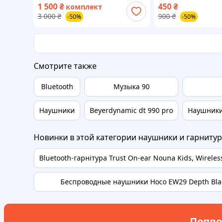
1 500
₴
450
₴
комплект
поколение с новым дизайном
3 000
₴
900
₴
-50%
-50%
Смотрите также
Bluetooth
Музыка 90
Наушники
Beyerdynamic dt 990 pro
Наушники 
Новинки в этой категории наушники и гарниту
Bluetooth-гарнітура Trust On-ear Nouna Kids, Wireless 
Беспроводные наушники Hoco EW29 Depth Bla
Попро