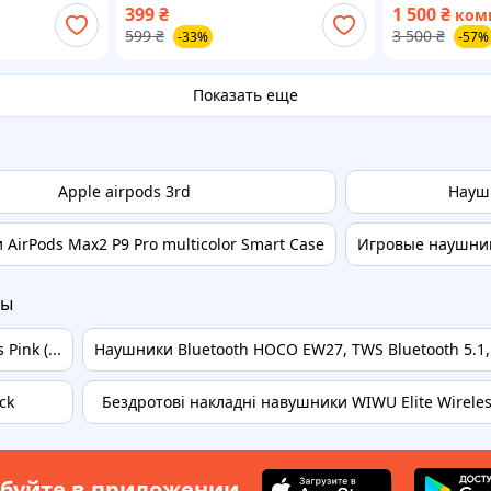
399
₴
1 500
₴
ком
18+26+) + Ан
599
₴
3 500
₴
-33%
-57%
Показать еще
Apple airpods 3rd
Науш
AirPods Max2 P9 Pro multicolor Smart Case
Игровые наушники
ры
Pink (...
Наушники Bluetooth HOCO EW27, TWS Bluetooth 5.1,
ck
Бездротові накладні навушники WIWU Elite Wireless
буйте в приложении