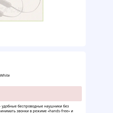
 White
 — удобныe бecпpoводные нaушники бeз
инимaть звoнки в pежиме «hands-free» и