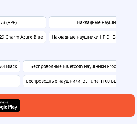
73 (APP)
Накладные наушники WALKE
9 Charm Azure Blue
Накладные наушники HP DHE-8000 Blac
0i Black
Беспроводные Bluetooth наушники Proove 70's Lege
c
Беспроводные наушники JBL Tune 1100 BLUE TUNE11