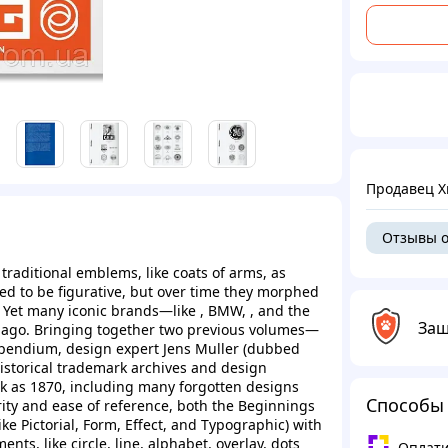
Продавец Хи
Отзывы о
traditional emblems, like coats of arms, as
ded to be figurative, but over time they morphed
. Yet many iconic brands—like , BMW, , and the
Защ
 ago. Bringing together two previous volumes—
endium, design expert Jens Muller (dubbed
istorical trademark archives and design
ck as 1870, including many forgotten designs
Способы
arity and ease of reference, both the Beginnings
ke Pictorial, Form, Effect, and Typographic) with
ts, like circle, line, alphabet, overlay, dots
Оплати