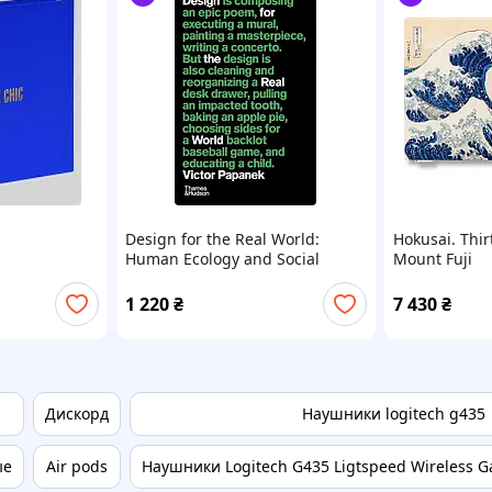
Design for the Real World:
Hokusai. Thir
Human Ecology and Social
Mount Fuji
Change
1 220
₴
7 430
₴
Дискорд
Наушники logitech g435
ые
Air pods
Наушники Logitech G435 Ligtspeed Wireless G