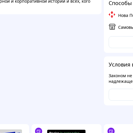
рной и корпоративной истории и всех, кого
Способы 
Нова П
Самов
Условия 
Законом не
надлежащег