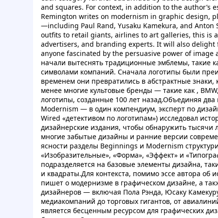
and squares. For context, in addition to the author’s 
Remington writes on modernism in graphic design, plu
—including Paul Rand, Yusaku Kamekura, and Anton S
outfits to retail giants, airlines to art galleries, this 
advertisers, and branding experts. It will also delight
anyone fascinated by the persuasive power of image
начали вытеснять традиционные эмблемы, такие к
символами компаний. Сначала логотипы были пре
временем они превратились в абстрактные знаки, 
менее многие культовые бренды — такие как , BMW,
логотипы, созданные 100 лет назад.Объединяя два
Modernism — в один компендиум, эксперт по диза
Wired «детективом по логотипам») исследовал ист
дизайнерские издания, чтобы обнаружить тысячи л
многие забытые дизайны и ранние версии совреме
ясности разделы Beginnings и Modernism структури
«Изобразительные», «Форма», «Эффект» и «Типогра
подразделяется на базовые элементы дизайна, такие
и квадраты.Для контекста, помимо эссе автора об и
пишет о модернизме в графическом дизайне, а та
дизайнеров — включая Пола Рэнда, Юсаку Камекур
медиакомпаний до торговых гигантов, от авиалиний
является бесценным ресурсом для графических ди