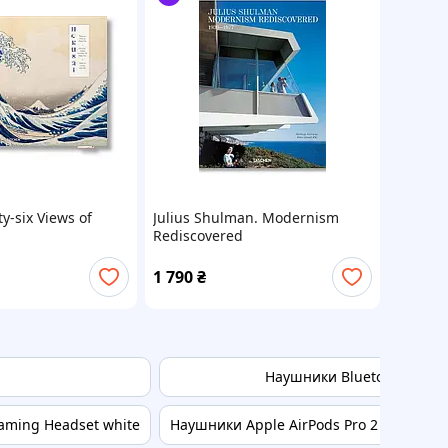
ty-six Views of
Julius Shulman. Modernism
Rediscovered
1 790
₴
Наушники Bluetooth Marsh
aming Headset white
Наушники Apple AirPods Pro 2 Gen 2024