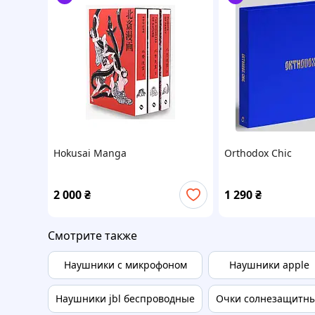
Hokusai Manga
Orthodox Chic
2 000
₴
1 290
₴
Смотрите также
Наушники с микрофоном
Наушники apple
Наушники jbl беспроводные
Очки солнезащитн