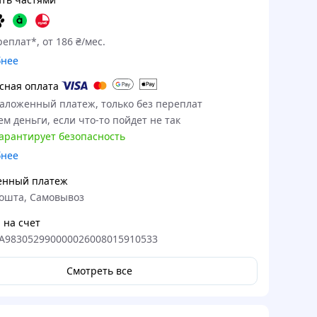
еплат*, от 186 ₴/мес.
бнее
сная оплата
наложенный платеж, только без переплат
м деньги, если что-то пойдет не так
гарантирует безопасность
бнее
енный платеж
ошта, Самовывоз
 на счет
A983052990000026008015910533
Смотреть все