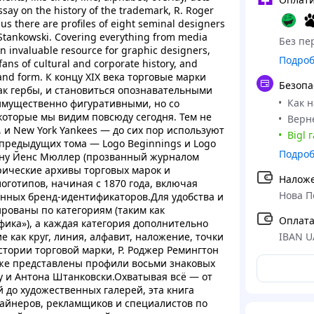
essay on the history of the trademark, R. Roger
s there are profiles of eight seminal designers
tankowski. Covering everything from media
Без пер
is an invaluable resource for graphic designers,
Подро
 fans of cultural and corporate history, and
 and form. К концу XIX века торговые марки
Безопа
ак гербы, и становиться опознавательными
Как 
имущественно фигуративными, но со
которые мы видим повсюду сегодня. Тем не
Верне
 и New York Yankees — до сих пор используют
Bigl 
 предыдущих тома — Logo Beginnings и Logo
Подро
йну Йенс Мюллер (прозванный журналом
орические архивы торговых марок и
Налож
оготипов, начиная с 1870 года, включая
Нова П
нных бренд-идентификаторов.Для удобства и
рованы по категориям (таким как
Оплата
фика»), а каждая категория дополнительно
 как круг, линия, алфавит, наложение, точки
IBAN U
стории торговой марки, Р. Роджер Ремингтон
кже представлены профили восьми знаковых
у и Антона Штанковски.Охватывая всё — от
 до художественных галерей, эта книга
зайнеров, рекламщиков и специалистов по