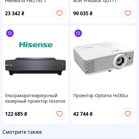
Feelworld FW279S 7"
Acer Predator GD711
(MR.JUW11.001)
23 342
₴
90 035
₴
Ультракороткофокусный
Проектор Optoma Hd30Lv
лазерный проектор Hisense
PX2-PRO
122 685
₴
42 744
₴
Смотрите также