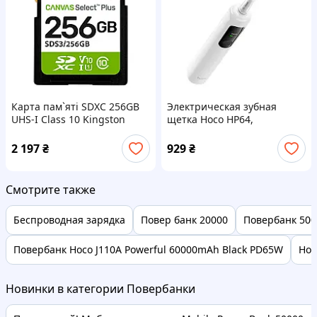
Карта пам`яті SDXC 256GB
Электрическая зубная
UHS-I Class 10 Kingston
щетка Hoco HP64,
Canvas Select Plus R150MB/s
встроенный аккумулятор,
(SDS3/256GB)
Type-C кабель, White
2 197
₴
929
₴
Смотрите также
Беспроводная зарядка
Повер банк 20000
Повербанк 50
Повербанк Hoco J110A Powerful 60000mAh Black PD65W
Hoc
Новинки в категории Повербанки