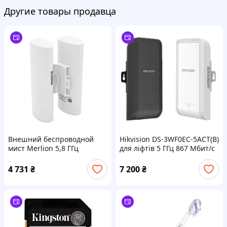
Другие товары продавца
Внешний беспроводной
Hikvision DS-3WF0EC-5ACT(B)
мист Merlion 5,8 ГГц
для ліфтів 5 ГГц 867 Мбит/с
1200Мб, расстояние до 5км,
500 м Бездротовий міст
DC12-24V, POE 24V, 2xRJ45
4 731
₴
7 200
₴