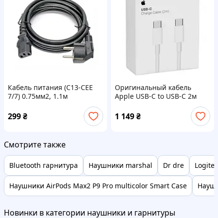
Кабель питания (С13-CEE
Оригинальный кабель
7/7) 0.75мм2, 1.1м
Apple USB-C to USB-C 2м
(MLL82) / Type-C / Быстрая
зарядка
299
₴
1 149
₴
Смотрите также
Bluetooth гарнитура
Наушники marshal
Dr dre
Logite
Наушники AirPods Max2 P9 Pro multicolor Smart Case
Наушн
Новинки в категории наушники и гарнитуры