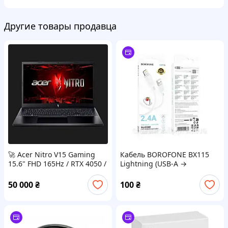
Другие товары продавца
🚀 Acer Nitro V15 Gaming
Кабель BOROFONE BX115
15.6" FHD 165Hz / RTX 4050 /
Lightning (USB-A →
Core i5-13420H / 16GB / SSD
Lightning, 2.4A, 1 м,
512GB
силикон, белый)
50 000
₴
100
₴