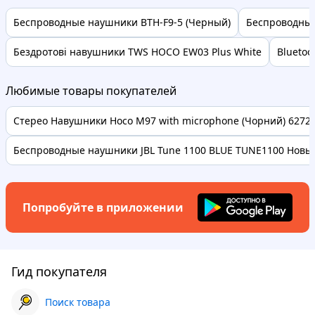
Беспроводные наушники BTH-F9-5 (Черный)
Беспроводные
Бездротові навушники TWS HOCO EW03 Plus White
Bluetoo
Любимые товары покупателей
Стерео Навушники Hoco M97 with microphone (Чорний) 62728 
Беспроводные наушники JBL Tune 1100 BLUE TUNE1100 Новые
Попробуйте в приложении
Гид покупателя
Поиск товара