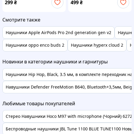
240803200
299
₴
499
₴
Смотрите также
Наушники Apple AirPods Pro 2nd generation gen v2
Наушник
Наушники oppo enco buds 2
Наушники hyperx cloud 2
Н
Новинки в категории наушники и гарнитуры
Наушники Hip Hop, Black, 3.5 мм, в комплекте переходник на 6
Навушники Defender FreeMotion B640, Bluetooth+3,5мм, Beig
Любимые товары покупателей
Стерео Навушники Hoco M97 with microphone (Чорний) 62728 
Беспроводные наушники JBL Tune 1100 BLUE TUNE1100 Новые