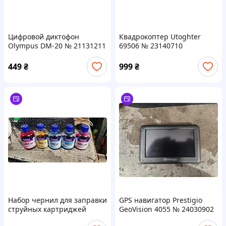
Цифровой диктофон
Квадрокоптер Utoghter
Olympus DM-20 № 21131211
69506 № 23140710
449
₴
999
₴
Набор чернил для заправки
GPS навигатор Prestigio
струйных картриджей
GeoVision 4055 № 24030902
Epson WWM E82 №