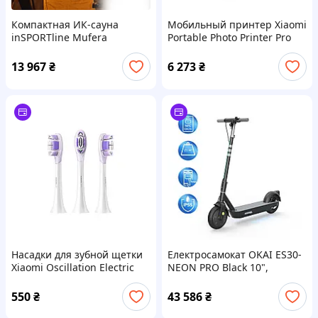
Компактная ИК-сауна
Мобильный принтер Xiaomi
inSPORTline Mufera
Portable Photo Printer Pro
AlterDeal -thrilling-
AlterDeal -thrilling-
unlimited-choice-
unlimited-choice-
13 967
₴
6 273
₴
Насадки для зубной щетки
Електросамокат OKAI ES30-
Xiaomi Oscillation Electric
NEON PRO Black 10",
Toothbrush Replacement
350(700)W, 14.7Ah, 80km,
Heads (Soft) AlterDeal -
25km\h, 25%, NFC, App, 21kg
550
₴
43 586
₴
thrilling-unlimited-choice-
AlterDeal